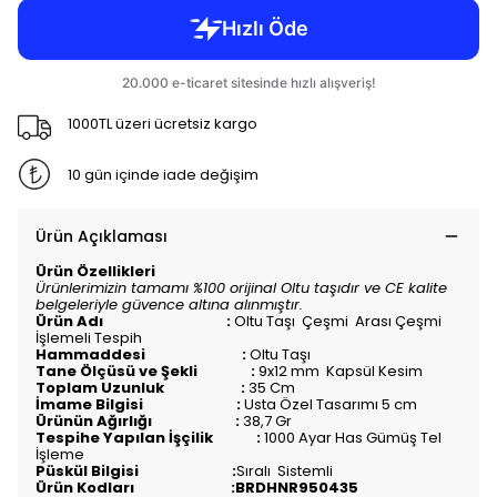
1000TL üzeri ücretsiz kargo
10 gün içinde iade değişim
Ürün Açıklaması
Ürün Özellikleri
Ürünlerimizin tamamı %100 orijinal Oltu taşıdır ve CE kalite
belgeleriyle güvence altına alınmıştır.
Ürün Adı :
Oltu Taşı Çeşmi Arası Çeşmi
İşlemeli Tespih
Hammaddesi :
Oltu Taşı
Tane Ölçüsü ve Şekli :
9x12 mm Kapsül Kesim
Toplam Uzunluk :
35 Cm
İmame Bilgisi :
Usta Özel Tasarımı 5 cm
Ürünün Ağırlığı :
38,7 Gr
Tespihe Yapılan İşçilik :
1000 Ayar Has Gümüş Tel
İşleme
Püskül Bilgisi :
Sıralı
Sistemli
Ürün Kodları :BRDHNR950435