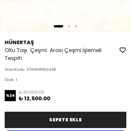
HÜNERTAŞ
Oltu Taşı Çeşmi Arası Çeşmi İşlemeli
Tespih
Ürün Kodu
:
STKHNR950435
Stok
:
1
₺ 16,500.00
%
24
₺ 12,500.00
SEPETE EKLE