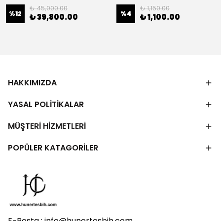
₺ 45,000.00
₺ 1,150.00
%
12
%
4
₺ 39,800.00
₺ 1,100.00
HAKKIMIZDA
YASAL POLİTİKALAR
MÜŞTERİ HİZMETLERİ
POPÜLER KATAGORİLER
E-Posta :
info@hunertesbih.com