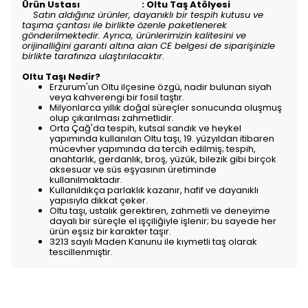
Ürün Ustası : Oltu Taş Atölyesi
Satın aldığınız ürünler, dayanıklı bir tespih kutusu ve
taşıma çantası ile birlikte özenle paketlenerek
gönderilmektedir. Ayrıca, ürünlerimizin kalitesini ve
orijinalliğini garanti altına alan CE belgesi de siparişinizle
birlikte tarafınıza ulaştırılacaktır.
Oltu Taşı Nedir?
Erzurum'un Oltu ilçesine özgü, nadir bulunan siyah
veya kahverengi bir fosil taştır.
Milyonlarca yıllık doğal süreçler sonucunda oluşmuş
olup çıkarılması zahmetlidir.
Orta Çağ'da tespih, kutsal sandık ve heykel
yapımında kullanılan Oltu taşı, 19. yüzyıldan itibaren
mücevher yapımında da tercih edilmiş; tespih,
anahtarlık, gerdanlık, broş, yüzük, bilezik gibi birçok
aksesuar ve süs eşyasının üretiminde
kullanılmaktadır.
Kullanıldıkça parlaklık kazanır, hafif ve dayanıklı
yapısıyla dikkat çeker.
Oltu taşı, ustalık gerektiren, zahmetli ve deneyime
dayalı bir süreçle el işçiliğiyle işlenir; bu sayede her
ürün eşsiz bir karakter taşır.
3213 sayılı Maden Kanunu ile kıymetli taş olarak
tescillenmiştir.