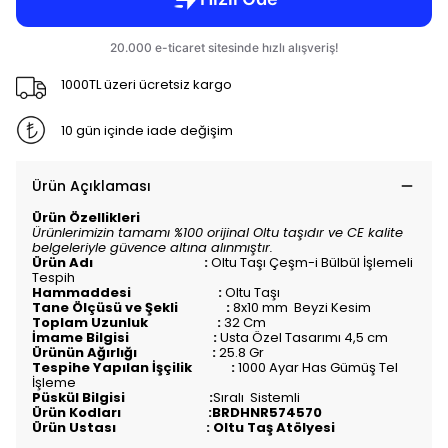
1000TL üzeri ücretsiz kargo
10 gün içinde iade değişim
Ürün Açıklaması
Ürün Özellikleri
Ürünlerimizin tamamı %100 orijinal Oltu taşıdır ve CE kalite
belgeleriyle güvence altına alınmıştır.
Ürün Adı :
Oltu Taşı Çeşm-i Bülbül İşlemeli
Tespih
Hammaddesi :
Oltu Taşı
Tane Ölçüsü ve Şekli :
8x10 mm Beyzi Kesim
Toplam Uzunluk :
32 Cm
İmame Bilgisi :
Usta Özel Tasarımı 4,5 cm
Ürünün Ağırlığı :
25.8 Gr
Tespihe Yapılan İşçilik :
1000 Ayar Has Gümüş Tel
İşleme
Püskül Bilgisi :
Sıralı
Sistemli
Ürün Kodları :BRDHNR574570
Ürün Ustası : Oltu Taş Atölyesi