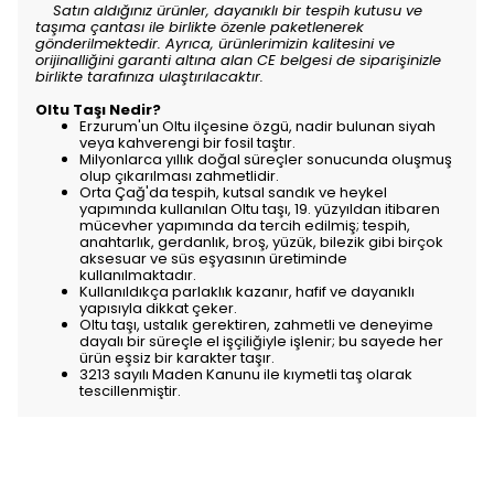
Satın aldığınız ürünler, dayanıklı bir tespih kutusu ve
taşıma çantası ile birlikte özenle paketlenerek
gönderilmektedir. Ayrıca, ürünlerimizin kalitesini ve
orijinalliğini garanti altına alan CE belgesi de siparişinizle
birlikte tarafınıza ulaştırılacaktır.
Oltu Taşı Nedir?
Erzurum'un Oltu ilçesine özgü, nadir bulunan siyah
veya kahverengi bir fosil taştır.
Milyonlarca yıllık doğal süreçler sonucunda oluşmuş
olup çıkarılması zahmetlidir.
Orta Çağ'da tespih, kutsal sandık ve heykel
yapımında kullanılan Oltu taşı, 19. yüzyıldan itibaren
mücevher yapımında da tercih edilmiş; tespih,
anahtarlık, gerdanlık, broş, yüzük, bilezik gibi birçok
aksesuar ve süs eşyasının üretiminde
kullanılmaktadır.
Kullanıldıkça parlaklık kazanır, hafif ve dayanıklı
yapısıyla dikkat çeker.
Oltu taşı, ustalık gerektiren, zahmetli ve deneyime
dayalı bir süreçle el işçiliğiyle işlenir; bu sayede her
ürün eşsiz bir karakter taşır.
3213 sayılı Maden Kanunu ile kıymetli taş olarak
tescillenmiştir.