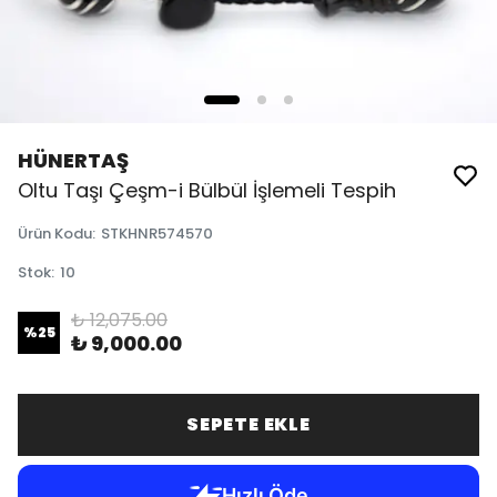
HÜNERTAŞ
Oltu Taşı Çeşm-i Bülbül İşlemeli Tespih
Ürün Kodu
:
STKHNR574570
Stok
:
10
₺ 12,075.00
%
25
₺ 9,000.00
SEPETE EKLE