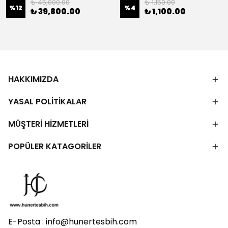
₺ 45,000.00
₺ 1,150.00
%
12
%
4
₺ 39,800.00
₺ 1,100.00
HAKKIMIZDA
YASAL POLİTİKALAR
MÜŞTERİ HİZMETLERİ
POPÜLER KATAGORİLER
E-Posta :
info@hunertesbih.com