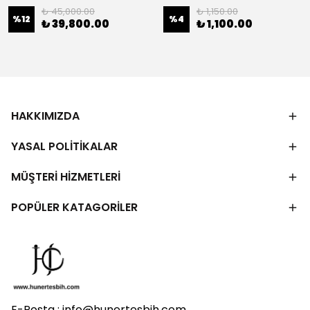
₺ 45,000.00
₺ 1,150.00
%
12
%
4
₺ 39,800.00
₺ 1,100.00
HAKKIMIZDA
YASAL POLİTİKALAR
MÜŞTERİ HİZMETLERİ
POPÜLER KATAGORİLER
E-Posta :
info@hunertesbih.com