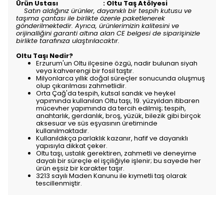
Ürün Ustası : Oltu Taş Atölyesi
Satın aldığınız ürünler, dayanıklı bir tespih kutusu ve
taşıma çantası ile birlikte özenle paketlenerek
gönderilmektedir. Ayrıca, ürünlerimizin kalitesini ve
orijinalliğini garanti altına alan CE belgesi de siparişinizle
birlikte tarafınıza ulaştırılacaktır.
Oltu Taşı Nedir?
Erzurum'un Oltu ilçesine özgü, nadir bulunan siyah
veya kahverengi bir fosil taştır.
Milyonlarca yıllık doğal süreçler sonucunda oluşmuş
olup çıkarılması zahmetlidir.
Orta Çağ'da tespih, kutsal sandık ve heykel
yapımında kullanılan Oltu taşı, 19. yüzyıldan itibaren
mücevher yapımında da tercih edilmiş; tespih,
anahtarlık, gerdanlık, broş, yüzük, bilezik gibi birçok
aksesuar ve süs eşyasının üretiminde
kullanılmaktadır.
Kullanıldıkça parlaklık kazanır, hafif ve dayanıklı
yapısıyla dikkat çeker.
Oltu taşı, ustalık gerektiren, zahmetli ve deneyime
dayalı bir süreçle el işçiliğiyle işlenir; bu sayede her
ürün eşsiz bir karakter taşır.
3213 sayılı Maden Kanunu ile kıymetli taş olarak
tescillenmiştir.