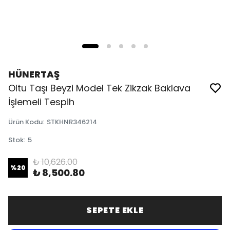
HÜNERTAŞ
Oltu Taşı Beyzi Model Tek Zikzak Baklava
İşlemeli Tespih
Ürün Kodu
:
STKHNR346214
Stok
:
5
₺ 10,626.00
%
20
₺ 8,500.80
SEPETE EKLE