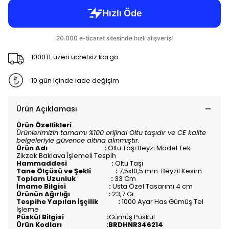
1000TL üzeri ücretsiz kargo
10 gün içinde iade değişim
Ürün Açıklaması
Ürün Özellikleri
Ürünlerimizin tamamı %100 orijinal Oltu taşıdır ve CE kalite
belgeleriyle güvence altına alınmıştır.
Ürün Adı :
Oltu Taşı Beyzi Model Tek
Zikzak Baklava İşlemeli Tespih
Hammaddesi :
Oltu Taşı
Tane Ölçüsü ve Şekli :
7,5x10,5 mm Beyzil Kesim
Toplam Uzunluk :
33 Cm
İmame Bilgisi :
Usta Özel Tasarımı 4 cm
Ürünün Ağırlığı :
23,7 Gr
Tespihe Yapılan İşçilik :
1000 Ayar Has Gümüş Tel
İşleme
Püskül Bilgisi :
Gümüş Püskül
Ürün Kodları :BRDHNR346214