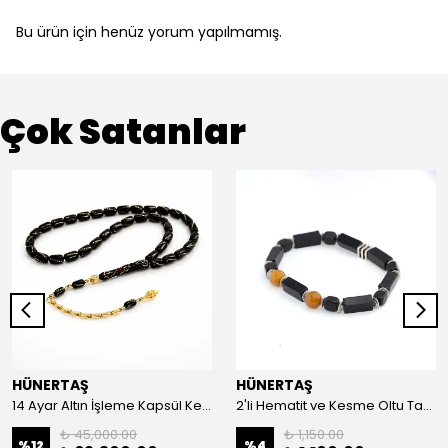
Bu ürün için henüz yorum yapılmamış.
Çok Satanlar
HÜNERTAŞ
HÜNERTAŞ
14 Ayar Altın İşleme Kapsül Kesim Oltu Taşı Tespih
2'li Hematit ve Kesme Oltu Taşı Bileklik
₺ 45,000.00
₺ 1,150.00
%
12
%
4