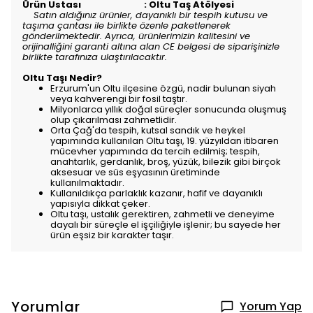
Ürün Ustası : Oltu Taş Atölyesi
Satın aldığınız ürünler, dayanıklı bir tespih kutusu ve
taşıma çantası ile birlikte özenle paketlenerek
gönderilmektedir. Ayrıca, ürünlerimizin kalitesini ve
orijinalliğini garanti altına alan CE belgesi de siparişinizle
birlikte tarafınıza ulaştırılacaktır.
Oltu Taşı Nedir?
Erzurum'un Oltu ilçesine özgü, nadir bulunan siyah
veya kahverengi bir fosil taştır.
Milyonlarca yıllık doğal süreçler sonucunda oluşmuş
olup çıkarılması zahmetlidir.
Orta Çağ'da tespih, kutsal sandık ve heykel
yapımında kullanılan Oltu taşı, 19. yüzyıldan itibaren
mücevher yapımında da tercih edilmiş; tespih,
anahtarlık, gerdanlık, broş, yüzük, bilezik gibi birçok
aksesuar ve süs eşyasının üretiminde
kullanılmaktadır.
Kullanıldıkça parlaklık kazanır, hafif ve dayanıklı
yapısıyla dikkat çeker.
Oltu taşı, ustalık gerektiren, zahmetli ve deneyime
dayalı bir süreçle el işçiliğiyle işlenir; bu sayede her
ürün eşsiz bir karakter taşır.
Yorumlar
Yorum Yap