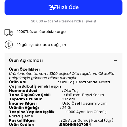
1000TL üzeri ücretsiz kargo
10 gün içinde iade değişim
Ürün Açıklaması
Ürün Özellikleri
Ürünlerimizin tamamı %100 orijinal Oltu taşıdır ve CE kalite
belgeleriyle güvence altına alınmıştır.
Ürün Adı :
Oltu Taşı Beyzi Model Nokta
Çeşmi Bülbül İşlemeli Tespih
Hammaddesi :
Oltu Taşı
Tane Ölçüsü ve Şekli :
8x11 mm Beyzi Kesim
Toplam Uzunluk : 37 c
m
İmame Bilgisi :
Usta Özel Tasarımı 5 cm
Ürünün Ağırlığı :
26 Gr
Tespihe Yapılan İşçilik :
1000 Ayar Has Gümüş
Nokta İşleme
Püskül Bilgisi :
925 Ayar Gümüş Püskül (6gr)
Ürün Kodları :BRDHNR937054