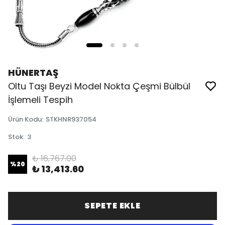
HÜNERTAŞ
Oltu Taşı Beyzi Model Nokta Çeşmi Bülbül
İşlemeli Tespih
Ürün Kodu
:
STKHNR937054
Stok
:
3
₺ 16,767.00
%
20
₺ 13,413.60
SEPETE EKLE