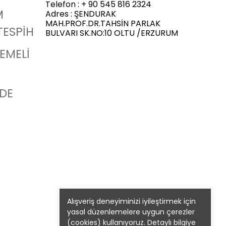
Telefon : + 90 545 816 2324
M
Adres : ŞENDURAK
MAH.PROF.DR.TAHSİN PARLAK
TESPİH
BULVARI SK.NO:10 OLTU /ERZURUM
LEMELİ
ADE
Alışveriş deneyiminizi iyileştirmek için
yasal düzenlemelere uygun çerezler
(cookies) kullanıyoruz. Detaylı bilgiye