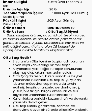
İmame Bilgisi :
Usta Özel Tasarımı 4
cm
Ürünün Ağırlığı :
26 Gr
Tespihe Yapılan İşçilik :
1000 Ayar Has Gümüş
Nokta İşleme
Püskül Bilgisi :
925 Ayar Gümüş
Püskül (6gr)
Ürün Kodları :BRDHNR422970
Ürün Ustası : Oltu Taş Atölyesi
Satın aldığınız ürünler, dayanıklı bir tespih kutusu
ve taşıma çantası ile birlikte özenle paketlenerek
gönderilmektedir. Ayrıca, ürünlerimizin kalitesini ve
orijinalliğini garanti altına alan CE belgesi de
siparişinizle birlikte tarafınıza ulaştırılacaktır.
Oltu Taşı Nedir?
Erzurum'un Oltu ilçesine özgü, nadir bulunan
siyah veya kahverengi bir fosil taştır.
Milyonlarca yıllık doğal süreçler sonucunda
oluşmuş olup çıkarılması zahmetlidir.
Orta Çağ'da tespih, kutsal sandık ve heykel
yapımında kullanılan Oltu taşı, 19. yüzyıldan
itibaren mücevher yapımında da tercih
edilmiş; tespih, anahtarlık, gerdanlık, broş,
yüzük, bilezik gibi birçok aksesuar ve süs
eşyasının üretiminde kullanılmaktadır.
Kullanıldıkça parlaklık kazanır, hafif ve dayanıklı
yapısıyla dikkat çeker.
Oltu taşı, ustalık gerektiren, zahmetli ve
deneyime dayalı bir süreçle el işçiliğiyle işlenir;