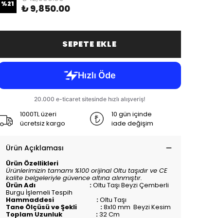
%
21
₺ 9,850.00
SEPETE EKLE
1000TL üzeri
10 gün içinde
ücretsiz kargo
iade değişim
Ürün Açıklaması
Ürün Özellikleri
Ürünlerimizin tamamı %100 orijinal Oltu taşıdır ve CE
kalite belgeleriyle güvence altına alınmıştır.
Ürün Adı :
Oltu Taşı Beyzi Çemberli
Burgu İşlemeli Tespih
Hammaddesi :
Oltu Taşı
Tane Ölçüsü ve Şekli :
8x10 mm Beyzi Kesim
Toplam Uzunluk :
32 Cm