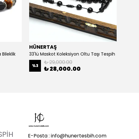
HÜNERTAŞ
HÜNE
Bileklik
33'lü Maskot Koleksiyon Oltu Taşı Tespih
5'li Ka
₺ 29,000.00
%
3
%
20
₺ 28,000.00
SPİH
E-Posta :
info@hunertesbih.com