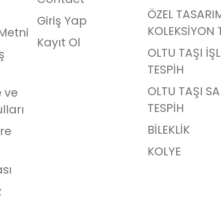
ÖZEL TASARI
Giriş Yap
KOLEKSİYON 
Metni
Kayıt Ol
OLTU TAŞI İŞ
ş
TESPİH
OLTU TAŞI S
e ve
TESPİH
lları
BİLEKLİK
re
KOLYE
ası
z