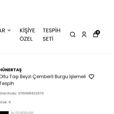
AR
KİŞİYE
TESPİH
0
ÖZEL
SETİ
HÜNERTAŞ
Oltu Taşı Beyzi Çemberli Burgu İşlemeli
Tespih
Ürün Kodu
:
STKHNR422970
Stok
:
5
₺ 12,500.00