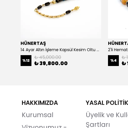
HÜNERTAŞ
HÜNERT
925 Ayar Gümüş Erkek Yüzük- Türk Bayrağı
14 Ayar Altın İşleme Kapsül Kesim Oltu Taşı Tespih
2'li Hemat
₺ 45,000.00
₺ 1
%
12
%
4
₺ 39,800.00
₺ 
HAKKIMIZDA
YASAL POLİTİ
Kurumsal
Üyelik ve Ku
Şartları
Vizyonumuz -