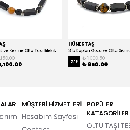
AŞ
HÜNERTAŞ
it ve Kesme Oltu Taşı Bileklik
3'lü Kaplan Gözü ve Oltu Sıkma 
,150.00
₺ 1,000.50
%
15
1,100.00
₺ 850.00
KALAR
MÜŞTERİ HİZMETLERİ
POPÜLER
KATAGORİLER
llanım
Hesabım Sayfası
OLTU TAŞI TE
Contact