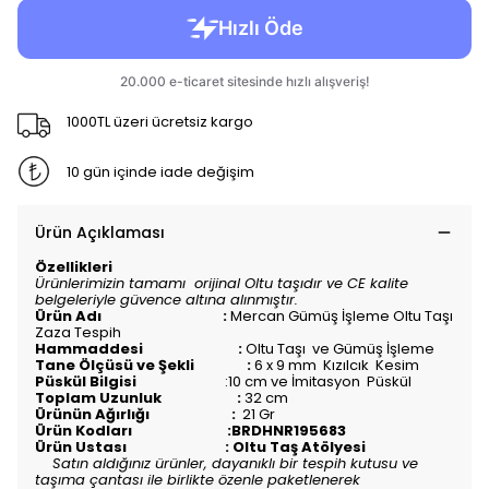
1000TL üzeri ücretsiz kargo
10 gün içinde iade değişim
Ürün Açıklaması
Özellikleri
Ürünlerimizin tamamı orijinal Oltu taşıdır ve CE kalite
belgeleriyle güvence altına alınmıştır.
Ürün Adı :
Mercan Gümüş İşleme Oltu Taşı
Zaza Tespih
Hammaddesi :
Oltu Taşı ve Gümüş İşleme
Tane Ölçüsü ve Şekli :
6 x 9 mm Kızılcık Kesim
Püskül Bilgisi
:10 cm ve İmitasyon Püskül
Toplam Uzunluk :
32
c
m
Ürünün Ağırlığı :
21 Gr
Ürün Kodları :BRDHNR195683
Ürün Ustası : Oltu Taş Atölyesi
Satın aldığınız ürünler, dayanıklı bir tespih kutusu ve
taşıma çantası ile birlikte özenle paketlenerek