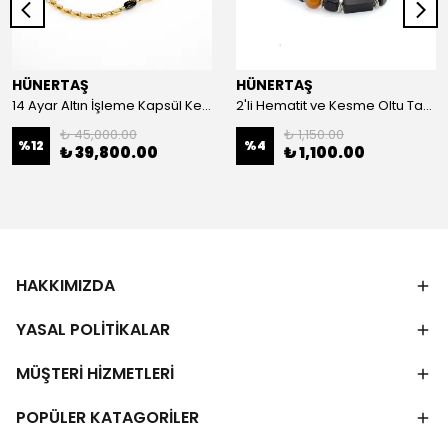
HÜNERTAŞ
HÜNERTAŞ
14 Ayar Altın İşleme Kapsül Kesim Oltu Taşı Tespih
2'li Hematit ve Kesme Oltu Taşı Bileklik
₺ 45,000.00
₺ 1,150.00
%
12
%
4
₺ 39,800.00
₺ 1,100.00
HAKKIMIZDA
YASAL POLİTİKALAR
MÜŞTERİ HİZMETLERİ
POPÜLER KATAGORİLER