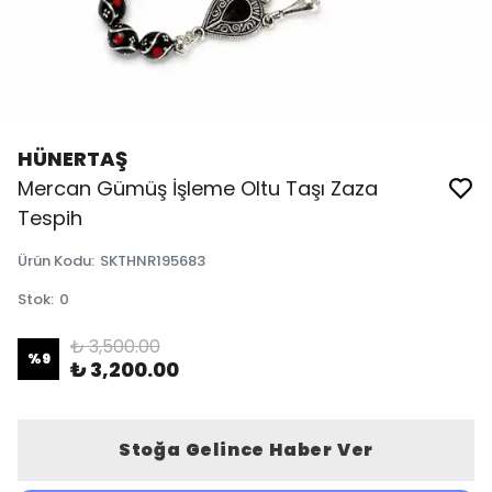
HÜNERTAŞ
Mercan Gümüş İşleme Oltu Taşı Zaza
Tespih
Ürün Kodu
:
SKTHNR195683
Stok
:
0
₺ 3,500.00
%
9
₺ 3,200.00
Stoğa Gelince Haber Ver