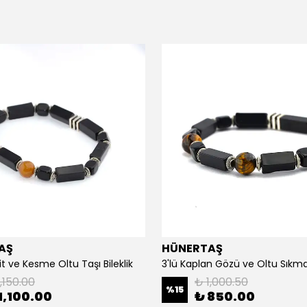
AŞ
HÜNERTAŞ
it ve Kesme Oltu Taşı Bileklik
3'lü Kaplan Gözü ve Oltu Sıkma 
,150.00
₺ 1,000.50
%
15
1,100.00
₺ 850.00