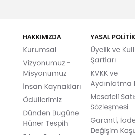
HAKKIMIZDA
YASAL POLİTİ
Kurumsal
Üyelik ve Ku
Şartları
Vizyonumuz -
Misyonumuz
KVKK ve
Aydınlatma 
İnsan Kaynakları
Mesafeli Satı
Ödüllerimiz
Sözleşmesi
Dünden Bugüne
Garanti, İad
Hüner Tespih
Değişim Koşu