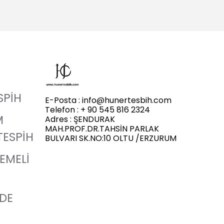
SPİH
E-Posta :
info@hunertesbih.com
Telefon : + 90 545 816 2324
M
Adres : ŞENDURAK
MAH.PROF.DR.TAHSİN PARLAK
TESPİH
BULVARI SK.NO:10 OLTU /ERZURUM
LEMELİ
ADE