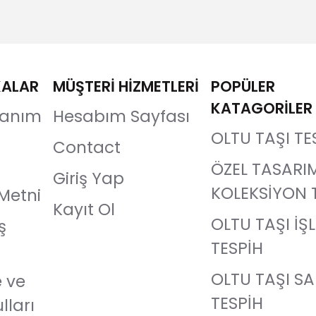
KALAR
MÜŞTERİ HİZMETLERİ
POPÜLER
KATAGORİLER
llanım
Hesabım Sayfası
OLTU TAŞI TE
Contact
ÖZEL TASARI
Giriş Yap
KOLEKSİYON 
Metni
Kayıt Ol
OLTU TAŞI İŞ
ş
TESPİH
OLTU TAŞI S
e ve
TESPİH
lları