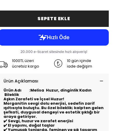
SEPETE EKLE
1000TL üzeri
10 gün içinde
ücretsiz kargo
iade değişim
Ürün Açıklaması
Ürün Adı :Melisa Huzur, dinginlik Kadın
Bileklik
Aşkın Zarafeti ve İçsel Huzur!
Morganitin sevgi dolu enerjisi, sedefin zarif
ışıltısıyla buluştu. Bu özel bileklik; kalpten gelen
şefkati, duygusal dengeyi ve estetik şıklığı bir
araya getiriyor.
✔️ Sevgi, huzur ve zarafet enerjisi
✔️ El yapımı, doğal taşlar
✔️ Yumuşak tonlarda, feminen ve şık tasarım