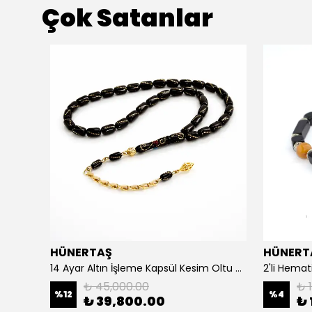
Çok Satanlar
HÜNERTAŞ
HÜNERT
925 Ayar Gümüş Erkek Yüzük- Türk Bayrağı
14 Ayar Altın İşleme Kapsül Kesim Oltu Taşı Tespih
2'li Hemat
₺ 45,000.00
₺ 1
%
12
%
4
₺ 39,800.00
₺ 