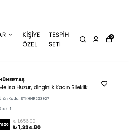
AR
KİŞİYE
TESPİH
0
ÖZEL
SETİ
HÜNERTAŞ
Melisa Huzur, dinginlik Kadın Bileklik
Ürün Kodu
:
STKHNR233927
Stok
:
1
₺ 1,656.00
%
20
₺ 1,324.80