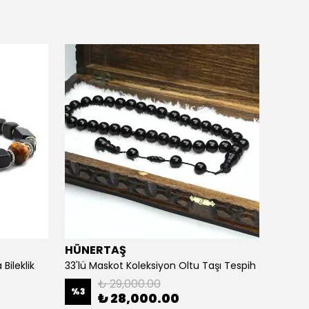
HÜNERTAŞ
HÜNE
Bileklik
33'lü Maskot Koleksiyon Oltu Taşı Tespih
5'li Ka
₺ 29,000.00
%
3
%
20
₺ 28,000.00