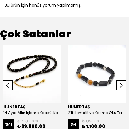
Bu ürün için henüz yorum yapılmamış.
Çok Satanlar
HÜNERTAŞ
HÜNERTAŞ
14 Ayar Altın İşleme Kapsül Kesim Oltu Taşı Tespih
2'li Hematit ve Kesme Oltu Taşı Bileklik
₺ 45,000.00
₺ 1,150.00
%
12
%
4
₺ 39,800.00
₺ 1,100.00