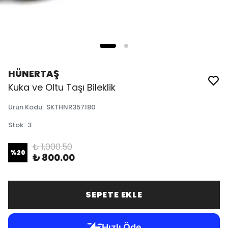
HÜNERTAŞ
Kuka ve Oltu Taşı Bileklik
Ürün Kodu
:
SKTHNR357180
Stok
:
3
₺ 1,000.50
%
20
₺ 800.00
SEPETE EKLE