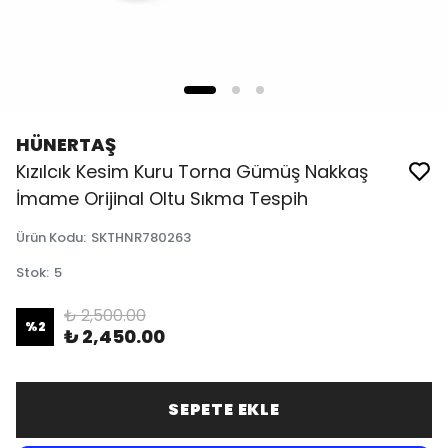
HÜNERTAŞ
Kızılcık Kesim Kuru Torna Gümüş Nakkaş
İmame Orijinal Oltu Sıkma Tespih
Ürün Kodu
:
SKTHNR780263
Stok
:
5
₺ 2,500.00
%
2
₺ 2,450.00
SEPETE EKLE