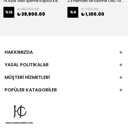
14 Ayar Altın İşleme Kapsül Kesim Oltu Taşı Tespih
2'li Hematit ve Kesme Oltu Taşı Bileklik
₺ 45,000.00
₺ 1,150.00
%
12
%
4
₺ 39,800.00
₺ 1,100.00
HAKKIMIZDA
YASAL POLİTİKALAR
MÜŞTERİ HİZMETLERİ
POPÜLER KATAGORİLER