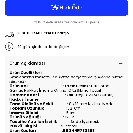
1000TL üzeri ücretsiz kargo
10 gün içinde iade değişim
Ürün Açıklaması
Ürün Özellikleri
Ürünlerimizin tamamı CE kalite belgeleriyle güvence altına
alınmıştır.
Ürün Adı :
Kızılcık Kesim Kuru Torna
Gümüş Nakkaş İmame Orijinal Oltu Sıkma Tespih
Hammaddesi :
Oltu Taşı Tozu ve Gümüş
Nakkaş İmame
Tane Ölçüsü ve Şekli :
8 x 13 mm Kızılcık Model
Toplam Uzunluk :
32
Cm
İmame Bilgisi :
5 cm
Ürünün Ağırlığı :
19
Gr
Tespihe Yapılan İşçilik :
Sade İşlemesiz
Püskül Bilgisi :
Sistemli
Ürün Kodları :BRDHNR780263