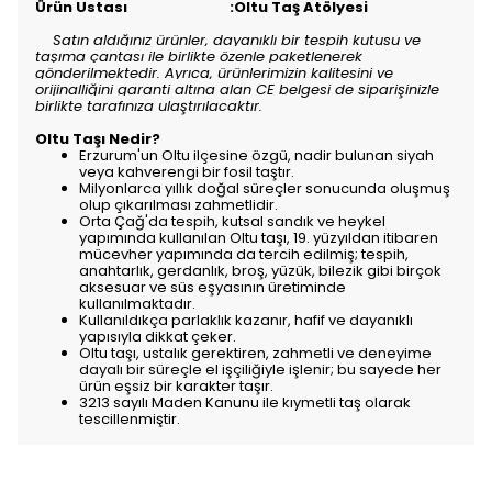
Ürün Ustası :Oltu Taş Atölyesi
Satın aldığınız ürünler, dayanıklı bir tespih kutusu ve
taşıma çantası ile birlikte özenle paketlenerek
gönderilmektedir. Ayrıca, ürünlerimizin kalitesini ve
orijinalliğini garanti altına alan CE belgesi de siparişinizle
birlikte tarafınıza ulaştırılacaktır.
Oltu Taşı Nedir?
Erzurum'un Oltu ilçesine özgü, nadir bulunan siyah
veya kahverengi bir fosil taştır.
Milyonlarca yıllık doğal süreçler sonucunda oluşmuş
olup çıkarılması zahmetlidir.
Orta Çağ'da tespih, kutsal sandık ve heykel
yapımında kullanılan Oltu taşı, 19. yüzyıldan itibaren
mücevher yapımında da tercih edilmiş; tespih,
anahtarlık, gerdanlık, broş, yüzük, bilezik gibi birçok
aksesuar ve süs eşyasının üretiminde
kullanılmaktadır.
Kullanıldıkça parlaklık kazanır, hafif ve dayanıklı
yapısıyla dikkat çeker.
Oltu taşı, ustalık gerektiren, zahmetli ve deneyime
dayalı bir süreçle el işçiliğiyle işlenir; bu sayede her
ürün eşsiz bir karakter taşır.
3213 sayılı Maden Kanunu ile kıymetli taş olarak
tescillenmiştir.