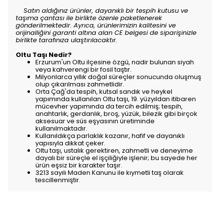
Satın aldığınız ürünler, dayanıklı bir tespih kutusu ve
taşıma çantası ile birlikte özenle paketlenerek
gönderilmektedir. Ayrıca, ürünlerimizin kalitesini ve
orijinalliğini garanti altına alan CE belgesi de siparişinizle
birlikte tarafınıza ulaştırılacaktır.
Oltu Taşı Nedir?
Erzurum'un Oltu ilçesine özgü, nadir bulunan siyah
veya kahverengi bir fosil taştır.
Milyonlarca yıllık doğal süreçler sonucunda oluşmuş
olup çıkarılması zahmetlidir.
Orta Çağ'da tespih, kutsal sandık ve heykel
yapımında kullanılan Oltu taşı, 19. yüzyıldan itibaren
mücevher yapımında da tercih edilmiş; tespih,
anahtarlık, gerdanlık, broş, yüzük, bilezik gibi birçok
aksesuar ve süs eşyasının üretiminde
kullanılmaktadır.
Kullanıldıkça parlaklık kazanır, hafif ve dayanıklı
yapısıyla dikkat çeker.
Oltu taşı, ustalık gerektiren, zahmetli ve deneyime
dayalı bir süreçle el işçiliğiyle işlenir; bu sayede her
ürün eşsiz bir karakter taşır.
3213 sayılı Maden Kanunu ile kıymetli taş olarak
tescillenmiştir.