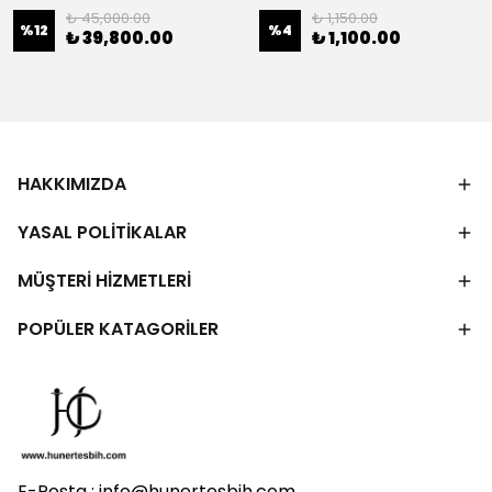
₺ 45,000.00
₺ 1,150.00
%
12
%
4
₺ 39,800.00
₺ 1,100.00
HAKKIMIZDA
YASAL POLİTİKALAR
MÜŞTERİ HİZMETLERİ
POPÜLER KATAGORİLER
E-Posta :
info@hunertesbih.com