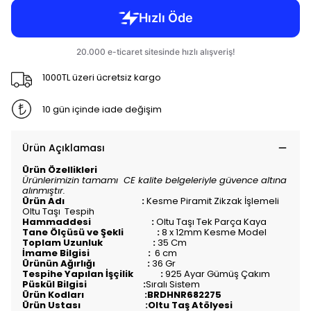
1000TL üzeri ücretsiz kargo
10 gün içinde iade değişim
Ürün Açıklaması
Ürün Özellikleri
Ürünlerimizin tamamı CE kalite belgeleriyle güvence altına
alınmıştır.
Ürün Adı :
Kesme Piramit Zikzak İşlemeli
Oltu Taşı Tespih
Hammaddesi :
Oltu Taşı Tek Parça Kaya
Tane Ölçüsü ve Şekli :
8 x 12mm Kesme Model
Toplam Uzunluk :
35 Cm
İmame Bilgisi :
6 cm
Ürünün Ağırlığı :
36 Gr
Tespihe Yapılan İşçilik :
925 Ayar Gümüş Çakım
Püskül Bilgisi :
Sıralı Sistem
Ürün Kodları :BRDHNR682275
Ürün Ustası :Oltu Taş Atölyesi