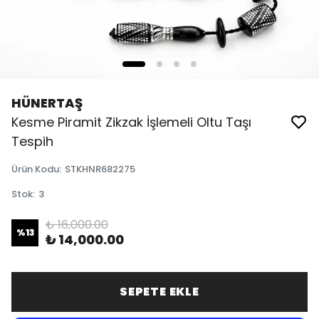
HÜNERTAŞ
Kesme Piramit Zikzak İşlemeli Oltu Taşı
Tespih
Ürün Kodu
:
STKHNR682275
Stok
:
3
₺ 16,000.00
%
13
₺ 14,000.00
SEPETE EKLE