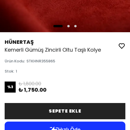
HÜNERTAŞ
Kemerli Gümüş Zincirli Oltu Taşlı Kolye
Ürün Kodu
:
STKHNR355865
Stok
:
1
₺ 1,800.00
%
3
₺ 1,750.00
SEPETE EKLE