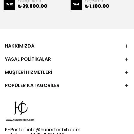
₺ 45,000.00
₺ 1,150.00
%
12
%
4
₺ 39,800.00
₺ 1,100.00
HAKKIMIZDA
YASAL POLİTİKALAR
MÜŞTERİ HİZMETLERİ
POPÜLER KATAGORİLER
E-Posta :
info@hunertesbih.com