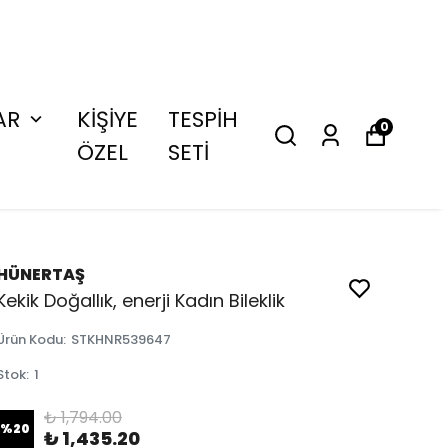
AR
KİŞİYE
TESPİH
0
ÖZEL
SETİ
HÜNERTAŞ
Kekik Doğallık, enerji Kadın Bileklik
Ürün Kodu
:
STKHNR539647
Stok
:
1
₺ 1,794.00
%
20
₺ 1,435.20