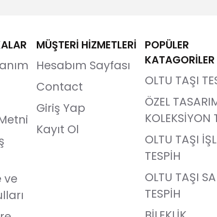
KALAR
MÜŞTERİ HİZMETLERİ
POPÜLER
KATAGORİLER
llanım
Hesabım Sayfası
OLTU TAŞI TE
Contact
ÖZEL TASARI
Giriş Yap
KOLEKSİYON 
Metni
Kayıt Ol
OLTU TAŞI İŞ
ş
TESPİH
OLTU TAŞI S
e ve
TESPİH
lları
BİLEKLİK
re