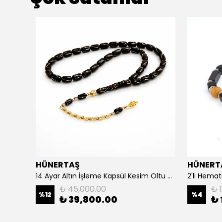
HÜNERTAŞ
HÜNERT
925 Ayar Gümüş Erkek Yüzük- Türk Bayrağı
14 Ayar Altın İşleme Kapsül Kesim Oltu Taşı Tespih
2'li Hemat
₺ 45,000.00
₺ 1
%
12
%
4
₺ 39,800.00
₺ 