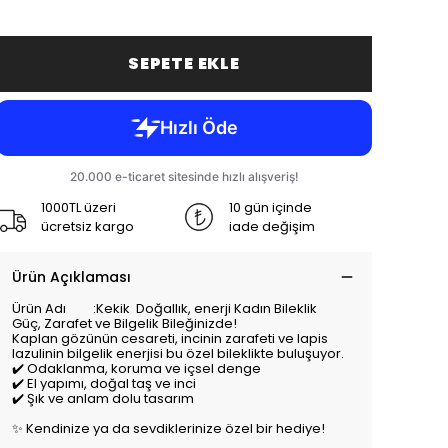
SEPETE EKLE
1000TL üzeri
10 gün içinde
ücretsiz kargo
iade değişim
Ürün Açıklaması
Ürün Adı :Kekik Doğallık, enerji Kadın Bileklik
Güç, Zarafet ve Bilgelik Bileğinizde!
Kaplan gözünün cesareti, incinin zarafeti ve lapis
lazulinin bilgelik enerjisi bu özel bileklikte buluşuyor.
✔️ Odaklanma, koruma ve içsel denge
✔️ El yapımı, doğal taş ve inci
✔️ Şık ve anlam dolu tasarım
✨ Kendinize ya da sevdiklerinize özel bir hediye!