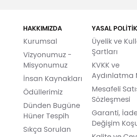
HAKKIMIZDA
YASAL POLİTİ
Kurumsal
Üyelik ve Ku
Şartları
Vizyonumuz -
Misyonumuz
KVKK ve
Aydınlatma 
İnsan Kaynakları
Mesafeli Satı
Ödüllerimiz
Sözleşmesi
Dünden Bugüne
Garanti, İad
Hüner Tespih
Değişim Koşu
Sıkça Sorulan
Kalite ve Çev