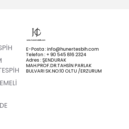
SPİH
E-Posta :
info@hunertesbih.com
Telefon : + 90 545 816 2324
M
Adres : ŞENDURAK
MAH.PROF.DR.TAHSİN PARLAK
TESPİH
BULVARI SK.NO:10 OLTU /ERZURUM
LEMELİ
ADE