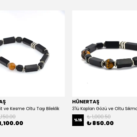
AŞ
HÜNERTAŞ
it ve Kesme Oltu Taşı Bileklik
3'lü Kaplan Gözü ve Oltu Sıkma 
,150.00
₺ 1,000.50
%
15
1,100.00
₺ 850.00