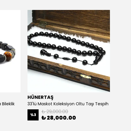
HÜNERTAŞ
HÜNE
Bileklik
33'lü Maskot Koleksiyon Oltu Taşı Tespih
5'li Ka
₺ 29,000.00
%
3
%
20
₺ 28,000.00