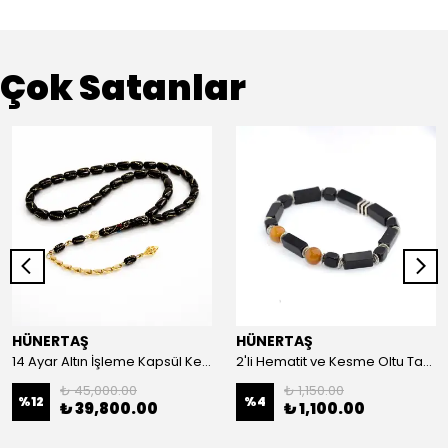
Çok Satanlar
HÜNERTAŞ
HÜNERTAŞ
14 Ayar Altın İşleme Kapsül Kesim Oltu Taşı Tespih
2'li Hematit ve Kesme Oltu Taşı Bileklik
₺ 45,000.00
₺ 1,150.00
%
12
%
4
₺ 39,800.00
₺ 1,100.00