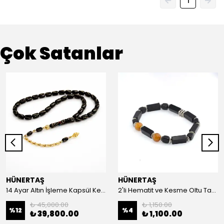
1
Çok Satanlar
HÜNERTAŞ
HÜNERTAŞ
14 Ayar Altın İşleme Kapsül Kesim Oltu Taşı Tespih
2'li Hematit ve Kesme Oltu Taşı Bileklik
₺ 45,000.00
₺ 1,150.00
%
12
%
4
₺ 39,800.00
₺ 1,100.00