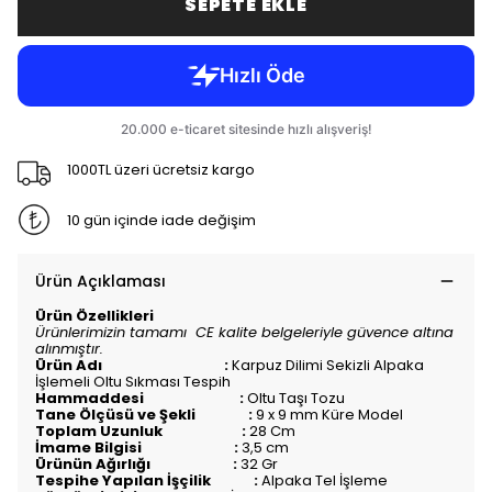
SEPETE EKLE
1000TL üzeri ücretsiz kargo
10 gün içinde iade değişim
Ürün Açıklaması
Ürün Özellikleri
Ürünlerimizin tamamı CE kalite belgeleriyle güvence altına
alınmıştır.
Ürün Adı :
Karpuz Dilimi Sekizli Alpaka
İşlemeli Oltu Sıkması Tespih
Hammaddesi :
Oltu Taşı Tozu
Tane Ölçüsü ve Şekli :
9 x 9 mm Küre Model
Toplam Uzunluk :
28 Cm
İmame Bilgisi :
3,5 cm
Ürünün Ağırlığı :
32 Gr
Tespihe Yapılan İşçilik :
Alpaka Tel İşleme