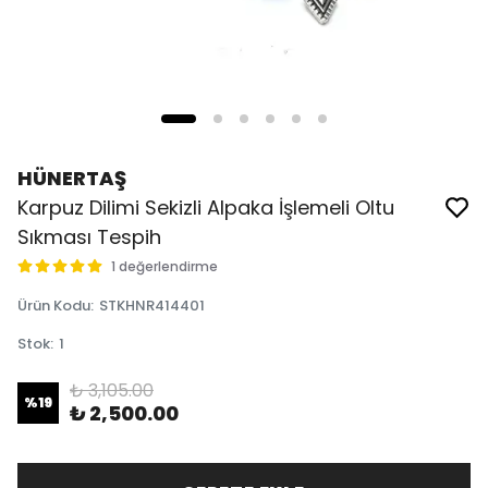
HÜNERTAŞ
Karpuz Dilimi Sekizli Alpaka İşlemeli Oltu
Sıkması Tespih
1 değerlendirme
Ürün Kodu
:
STKHNR414401
Stok
:
1
₺ 3,105.00
%
19
₺ 2,500.00