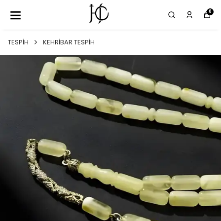
0
TESPİH
KEHRİBAR TESPİH