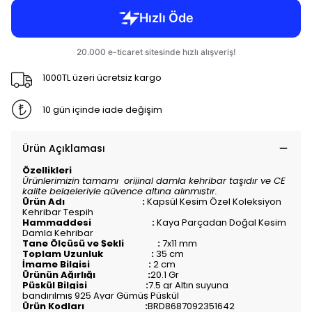
1000TL üzeri ücretsiz kargo
10 gün içinde iade değişim
Ürün Açıklaması
Özellikleri
Ürünlerimizin tamamı orijinal damla kehribar taşıdır ve CE
kalite belgeleriyle güvence altına alınmıştır.
Ürün Adı :
Kapsül Kesim Özel Koleksiyon
Kehribar Tespih
Hammaddesi :
Kaya Parçadan Doğal Kesim
Damla Kehribar
Tane Ölçüsü ve Şekli :
7x11 mm
Toplam Uzunluk :
35 cm
İmame Bilgisi :
2 cm
Ürünün Ağırlığı :
20.1 Gr
Püskül Bilgisi :
7.5
gr
Altın suyuna
bandırılmış
925 Ayar Gümüş Püskül
Ürün Kodları :
BRD8687092351642