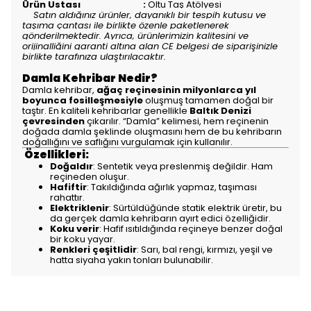
Ürün Ustası :
Oltu Taş Atölyesi
Satın aldığınız ürünler, dayanıklı bir tespih kutusu ve
taşıma çantası ile birlikte özenle paketlenerek
gönderilmektedir. Ayrıca, ürünlerimizin kalitesini ve
orijinalliğini garanti altına alan CE belgesi de siparişinizle
birlikte tarafınıza ulaştırılacaktır.
Damla Kehribar Nedir?
Damla kehribar,
ağaç reçinesinin milyonlarca yıl
boyunca fosilleşmesiyle
oluşmuş tamamen doğal bir
taştır. En kaliteli kehribarlar genellikle
Baltık Denizi
çevresinden
çıkarılır. “Damla” kelimesi, hem reçinenin
doğada damla şeklinde oluşmasını hem de bu kehribarın
doğallığını ve saflığını vurgulamak için kullanılır.
Özellikleri:
Doğaldır
: Sentetik veya preslenmiş değildir. Ham
reçineden oluşur.
Hafiftir
: Takıldığında ağırlık yapmaz, taşıması
rahattır.
Elektriklenir
: Sürtüldüğünde statik elektrik üretir, bu
da gerçek damla kehribarın ayırt edici özelliğidir.
Koku verir
: Hafif ısıtıldığında reçineye benzer doğal
bir koku yayar.
Renkleri çeşitlidir
: Sarı, bal rengi, kırmızı, yeşil ve
hatta siyaha yakın tonları bulunabilir.