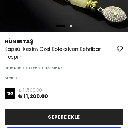
HÜNERTAŞ
Kapsül Kesim Özel Koleksiyon Kehribar
Tespih
Ürün Kodu
:
SKT8687092351642
Stok
:
1
₺ 11,500.00
%
3
₺ 11,200.00
SEPETE EKLE