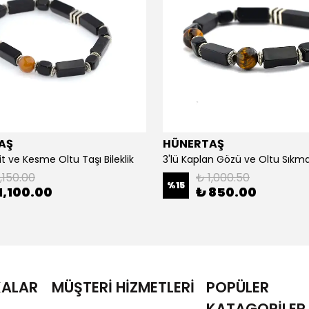
AŞ
HÜNERTAŞ
it ve Kesme Oltu Taşı Bileklik
3'lü Kaplan Gözü ve Oltu Sıkma 
,150.00
₺ 1,000.50
%
15
1,100.00
₺ 850.00
KALAR
MÜŞTERİ HİZMETLERİ
POPÜLER
KATAGORİLER