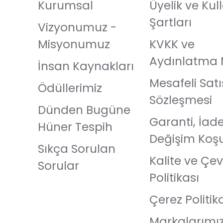
Kurumsal
Üyelik ve Ku
Şartları
Vizyonumuz -
Misyonumuz
KVKK ve
Aydınlatma 
İnsan Kaynakları
Mesafeli Satı
Ödüllerimiz
Sözleşmesi
Dünden Bugüne
Garanti, İad
Hüner Tespih
Değişim Koşu
Sıkça Sorulan
Kalite ve Çev
Sorular
Politikası
Çerez Politik
Markalarımı