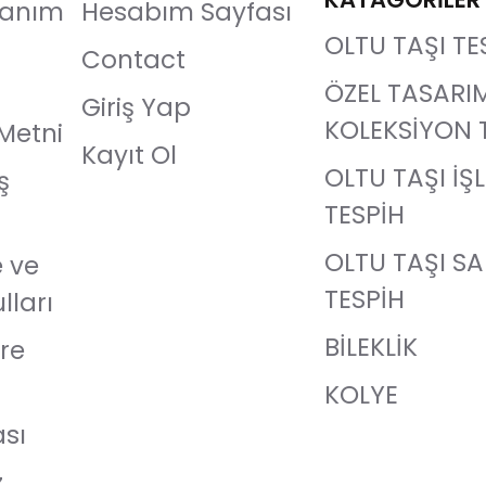
llanım
Hesabım Sayfası
OLTU TAŞI TE
Contact
ÖZEL TASARI
Giriş Yap
KOLEKSİYON 
Metni
Kayıt Ol
OLTU TAŞI İŞ
ş
TESPİH
OLTU TAŞI S
e ve
TESPİH
lları
BİLEKLİK
re
KOLYE
ası
z