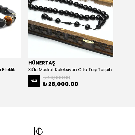
HÜNERTAŞ
HÜNE
Bileklik
33'lü Maskot Koleksiyon Oltu Taşı Tespih
5'li Ka
₺ 29,000.00
%
3
%
20
₺ 28,000.00