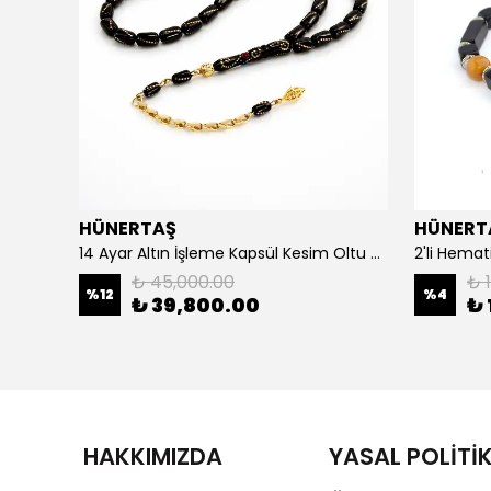
HÜNERTAŞ
HÜNERT
925 Ayar Gümüş Erkek Yüzük- Türk Bayrağı
14 Ayar Altın İşleme Kapsül Kesim Oltu Taşı Tespih
2'li Hemat
₺ 45,000.00
₺ 1
%
12
%
4
₺ 39,800.00
₺ 
HAKKIMIZDA
YASAL POLİTİ