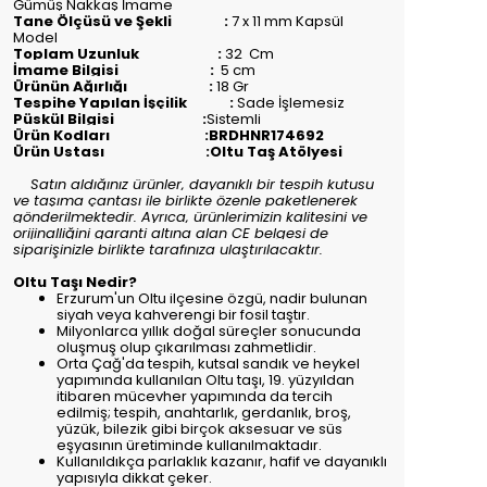
Gümüş Nakkaş İmame
Tane Ölçüsü ve Şekli :
7 x 11 mm Kapsül
Model
Toplam Uzunluk :
32
Cm
İmame Bilgisi :
5 cm
Ürünün Ağırlığı :
18
Gr
Tespihe Yapılan İşçilik :
Sade İşlemesiz
Püskül Bilgisi :
Sistemli
Ürün Kodları :BRDHNR174692
Ürün Ustası :Oltu Taş Atölyesi
Satın aldığınız ürünler, dayanıklı bir tespih kutusu
ve taşıma çantası ile birlikte özenle paketlenerek
gönderilmektedir. Ayrıca, ürünlerimizin kalitesini ve
orijinalliğini garanti altına alan CE belgesi de
siparişinizle birlikte tarafınıza ulaştırılacaktır.
Oltu Taşı Nedir?
Erzurum'un Oltu ilçesine özgü, nadir bulunan
siyah veya kahverengi bir fosil taştır.
Milyonlarca yıllık doğal süreçler sonucunda
oluşmuş olup çıkarılması zahmetlidir.
Orta Çağ'da tespih, kutsal sandık ve heykel
yapımında kullanılan Oltu taşı, 19. yüzyıldan
itibaren mücevher yapımında da tercih
edilmiş; tespih, anahtarlık, gerdanlık, broş,
yüzük, bilezik gibi birçok aksesuar ve süs
eşyasının üretiminde kullanılmaktadır.
Kullanıldıkça parlaklık kazanır, hafif ve dayanıklı
yapısıyla dikkat çeker.