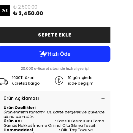
₺ 2,500.00
%
2
₺ 2,450.00
SEPETE EKLE
1000TL üzeri
10 gün içinde
ücretsiz kargo
iade değişim
Ürün Açıklaması
Ürün Özellikleri
Ürünlerimizin tamamı CE kalite belgeleriyle güvence
altına alınmıştır.
Ürün Adı :
Kapsül Kesim Kuru Torna
Gümüş Nakkaş İmame Orijinal Oltu Sıkma Tespih
Hammaddesi :
Oltu Taşı Tozu ve