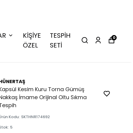
AR
KİŞİYE
TESPİH
0
ÖZEL
SETİ
HÜNERTAŞ
Kapsül Kesim Kuru Torna Gümüş
Nakkaş İmame Orijinal Oltu Sıkma
Tespih
Ürün Kodu
:
SKTHNR174692
Stok
:
5