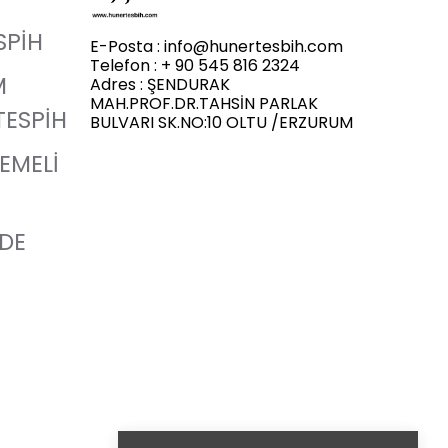
SPİH
E-Posta :
info@hunertesbih.com
Telefon : + 90 545 816 2324
M
Adres : ŞENDURAK
MAH.PROF.DR.TAHSİN PARLAK
TESPİH
BULVARI SK.NO:10 OLTU /ERZURUM
LEMELİ
ADE