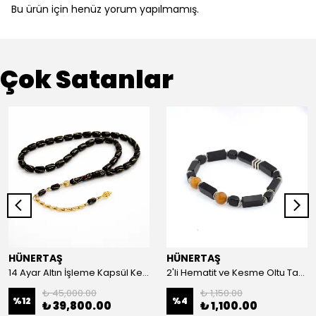
Bu ürün için henüz yorum yapılmamış.
Çok Satanlar
HÜNERTAŞ
HÜNERTAŞ
14 Ayar Altın İşleme Kapsül Kesim Oltu Taşı Tespih
2'li Hematit ve Kesme Oltu Taşı Bileklik
₺ 45,000.00
₺ 1,150.00
%
12
%
4
₺ 39,800.00
₺ 1,100.00