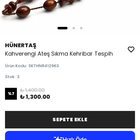
HÜNERTAŞ
Kahverengi Ateş Sıkma Kehribar Tespih
Ürün Kodu
:
SKTHNR412963
Stok
:
3
₺ 1,400.00
%
7
₺ 1,300.00
SEPETE EKLE