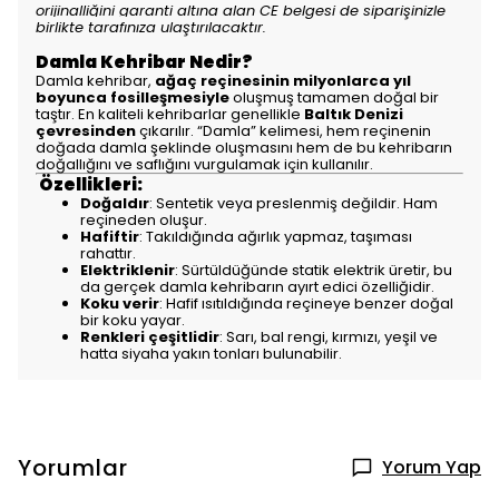
orijinalliğini garanti altına alan CE belgesi de siparişinizle
birlikte tarafınıza ulaştırılacaktır.
Damla Kehribar Nedir?
Damla kehribar,
ağaç reçinesinin milyonlarca yıl
boyunca fosilleşmesiyle
oluşmuş tamamen doğal bir
taştır. En kaliteli kehribarlar genellikle
Baltık Denizi
çevresinden
çıkarılır. “Damla” kelimesi, hem reçinenin
doğada damla şeklinde oluşmasını hem de bu kehribarın
doğallığını ve saflığını vurgulamak için kullanılır.
Özellikleri:
Doğaldır
: Sentetik veya preslenmiş değildir. Ham
reçineden oluşur.
Hafiftir
: Takıldığında ağırlık yapmaz, taşıması
rahattır.
Elektriklenir
: Sürtüldüğünde statik elektrik üretir, bu
da gerçek damla kehribarın ayırt edici özelliğidir.
Koku verir
: Hafif ısıtıldığında reçineye benzer doğal
bir koku yayar.
Renkleri çeşitlidir
: Sarı, bal rengi, kırmızı, yeşil ve
hatta siyaha yakın tonları bulunabilir.
Yorumlar
Yorum Yap