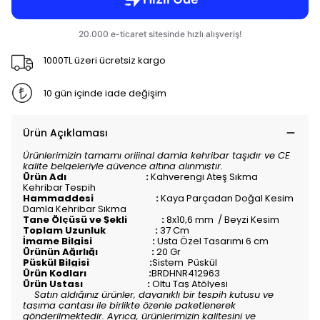
1000TL üzeri ücretsiz kargo
10 gün içinde iade değişim
Ürün Açıklaması
Ürünlerimizin tamamı orijinal damla kehribar taşıdır ve CE
kalite belgeleriyle güvence altına alınmıştır.
Ürün Adı :
Kahverengi Ateş Sıkma
Kehribar Tespih
Hammaddesi :
Kaya Parçadan Doğal Kesim
Damla Kehribar Sıkma
Tane Ölçüsü ve Şekli :
8x10,6 mm / Beyzi Kesim
Toplam Uzunluk :
37 Cm
İmame Bilgisi :
Usta Özel Tasarımı 6 cm
Ürünün Ağırlığı :
20 Gr
Püskül Bilgisi :
Sistem Püskül
Ürün Kodları :
BRDHNR412963
Ürün Ustası :
Oltu Taş Atölyesi
Satın aldığınız ürünler, dayanıklı bir tespih kutusu ve
taşıma çantası ile birlikte özenle paketlenerek
gönderilmektedir. Ayrıca, ürünlerimizin kalitesini ve