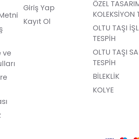
ÖZEL TASARI
Giriş Yap
KOLEKSİYON 
Metni
Kayıt Ol
OLTU TAŞI İŞ
ş
TESPİH
OLTU TAŞI S
e ve
TESPİH
lları
BİLEKLİK
re
KOLYE
ası
z