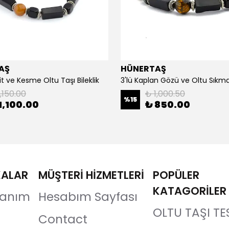
AŞ
HÜNERTAŞ
it ve Kesme Oltu Taşı Bileklik
3'lü Kaplan Gözü ve Oltu Sıkma 
,150.00
₺ 1,000.50
%
15
1,100.00
₺ 850.00
KALAR
MÜŞTERİ HİZMETLERİ
POPÜLER
KATAGORİLER
llanım
Hesabım Sayfası
OLTU TAŞI TE
Contact