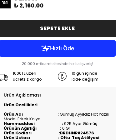
%
1
₺ 2,160.00
SEPETE EKLE
1000TL üzeri
10 gün içinde
ücretsiz kargo
iade değişim
Ürün Açıklaması
Ürün Özellikleri
Ürün Adı :
Gümüş Ayyıldız Hat Yazılı
Model Erkek Kolye
Hammaddesi :
925 Ayar Gümüş
Ürünün Ağırlığı :
6 Gr
Ürün Kodları :BRDHNR824576
Ürün Ustası : Oltu Taş Atölyesi