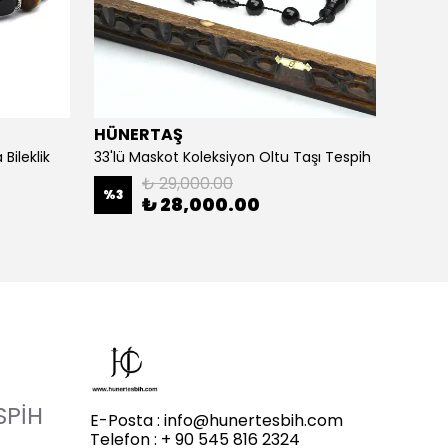
HÜNERTAŞ
HÜNE
Bileklik
33'lü Maskot Koleksiyon Oltu Taşı Tespih
5'li Ka
₺ 29,000.00
%
3
%
20
₺ 28,000.00
SPİH
E-Posta :
info@hunertesbih.com
Telefon : + 90 545 816 2324