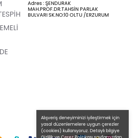
M
Adres : ŞENDURAK
MAH.PROF.DR.TAHSİN PARLAK
TESPİH
BULVARI SK.NO:10 OLTU /ERZURUM
LEMELİ
ADE
Alışveriş deneyiminizi iyileştirmek için
yasal düzenlemelere uygun çerezler
(cookies) kullanıyoruz. Detaylı bilgiye
Gizlilik ve Çerez Politikası
sayfamızdan