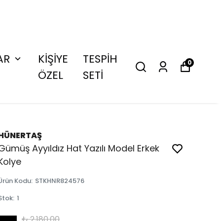
AR
KİŞİYE
TESPİH
0
ÖZEL
SETİ
HÜNERTAŞ
Gümüş Ayyıldız Hat Yazılı Model Erkek
Kolye
Ürün Kodu
:
STKHNR824576
Stok
:
1
₺ 2,180.00