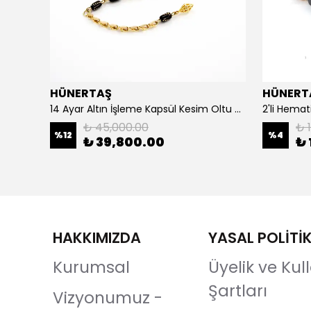
HÜNERTAŞ
HÜNERT
925 Ayar Gümüş Erkek Yüzük- Türk Bayrağı
14 Ayar Altın İşleme Kapsül Kesim Oltu Taşı Tespih
2'li Hemat
₺ 45,000.00
₺ 1
%
12
%
4
₺ 39,800.00
₺ 
HAKKIMIZDA
YASAL POLİTİ
Kurumsal
Üyelik ve Ku
Şartları
Vizyonumuz -