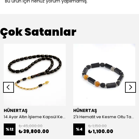
Bu ürün için henüz yorum yapılmamış.
Çok Satanlar
HÜNERTAŞ
HÜNERTAŞ
14 Ayar Altın İşleme Kapsül Kesim Oltu Taşı Tespih
2'li Hematit ve Kesme Oltu Taşı Bileklik
₺ 45,000.00
₺ 1,150.00
%
12
%
4
₺ 39,800.00
₺ 1,100.00