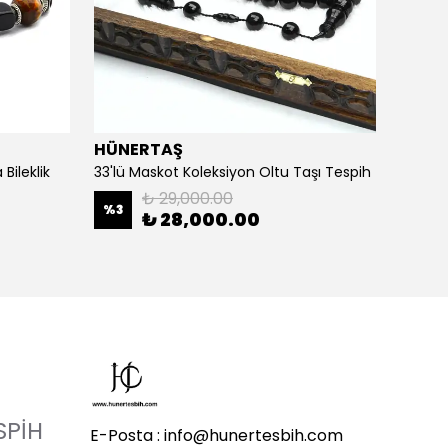
HÜNERTAŞ
HÜNE
Bileklik
33'lü Maskot Koleksiyon Oltu Taşı Tespih
5'li Ka
₺ 29,000.00
%
3
%
20
₺ 28,000.00
SPİH
E-Posta :
info@hunertesbih.com