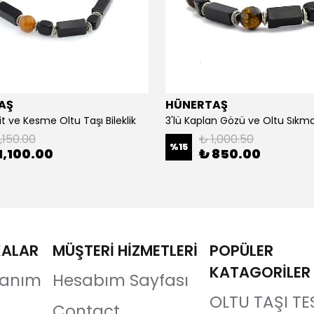
AŞ
HÜNERTAŞ
it ve Kesme Oltu Taşı Bileklik
3'lü Kaplan Gözü ve Oltu Sıkma 
,150.00
₺ 1,000.50
%
15
1,100.00
₺ 850.00
KALAR
MÜŞTERİ HİZMETLERİ
POPÜLER
KATAGORİLER
llanım
Hesabım Sayfası
OLTU TAŞI TE
Contact