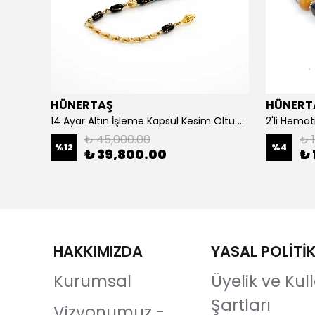
HÜNERTAŞ
HÜNERT
925 Ayar Gümüş Erkek Yüzük- Türk Bayrağı
14 Ayar Altın İşleme Kapsül Kesim Oltu Taşı Tespih
2'li Hemat
₺ 45,000.00
₺ 1
%
12
%
4
₺ 39,800.00
₺ 
HAKKIMIZDA
YASAL POLİTİ
Kurumsal
Üyelik ve Ku
Şartları
Vizyonumuz -