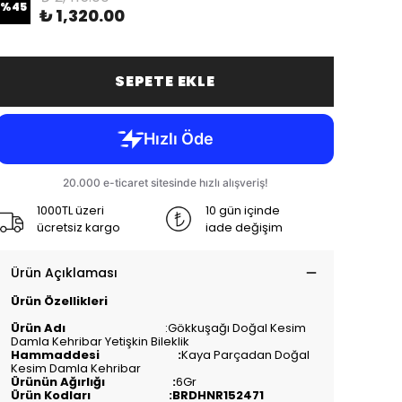
%
45
₺ 1,320.00
SEPETE EKLE
1000TL üzeri
10 gün içinde
ücretsiz kargo
iade değişim
Ürün Açıklaması
Ürün Özellikleri
Ürün Adı
:Gökkuşağı Doğal Kesim
Damla Kehribar Yetişkin Bileklik
Hammaddesi :
Kaya Parçadan Doğal
Kesim Damla Kehribar
Ürünün Ağırlığı :
6Gr
Ürün Kodları :BRDHNR152471