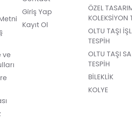
ÖZEL TASARI
Giriş Yap
KOLEKSİYON 
Metni
Kayıt Ol
OLTU TAŞI İŞ
ş
TESPİH
OLTU TAŞI S
e ve
TESPİH
lları
BİLEKLİK
re
KOLYE
ası
z