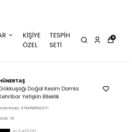
AR
KİŞİYE
TESPİH
0
ÖZEL
SETİ
HÜNERTAŞ
Gökkuşağı Doğal Kesim Damla
Kehribar Yetişkin Bileklik
Ürün Kodu
:
STKHNR152471
Stok
:
10
₺ 2,415.00