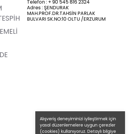
Telefon : + 90 545 816 2324
M
Adres : ŞENDURAK
MAH.PROF.DR.TAHSİN PARLAK
TESPİH
BULVARI SK.NO:10 OLTU /ERZURUM
LEMELİ
ADE
Alışveriş deneyiminizi iyileştirmek için
yasal düzenlemelere uygun çerezler
(cookies) kullanıyoruz. Detaylı bilgiye