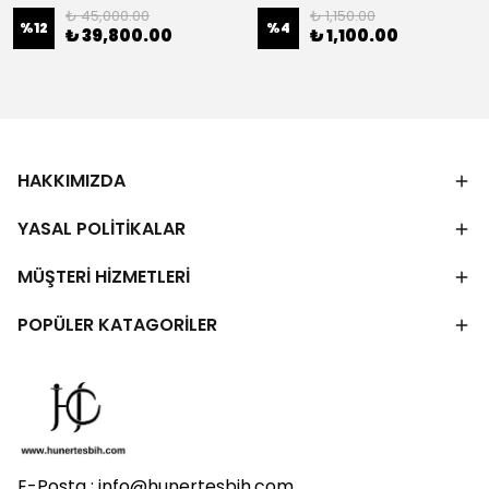
₺ 45,000.00
₺ 1,150.00
%
12
%
4
₺ 39,800.00
₺ 1,100.00
HAKKIMIZDA
YASAL POLİTİKALAR
MÜŞTERİ HİZMETLERİ
POPÜLER KATAGORİLER
E-Posta :
info@hunertesbih.com