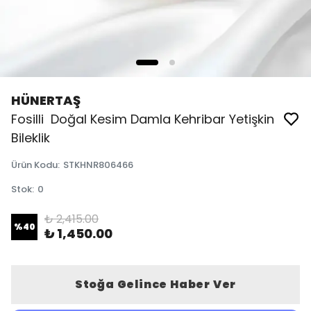
HÜNERTAŞ
Fosilli Doğal Kesim Damla Kehribar Yetişkin
Bileklik
Ürün Kodu
:
STKHNR806466
Stok
:
0
₺ 2,415.00
%
40
₺ 1,450.00
Stoğa Gelince Haber Ver