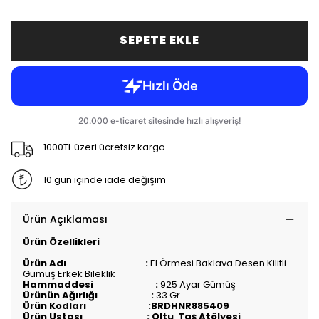
SEPETE EKLE
1000TL üzeri ücretsiz kargo
10 gün içinde iade değişim
Ürün Açıklaması
Ürün Özellikleri
Ürün Adı :
El Örmesi Baklava Desen Kilitli
Gümüş Erkek Bileklik
Hammaddesi :
925 Ayar Gümüş
Ürünün Ağırlığı :
33 Gr
Ürün Kodları :BRDHNR885409
Ürün Ustası : Oltu Taş Atölyesi