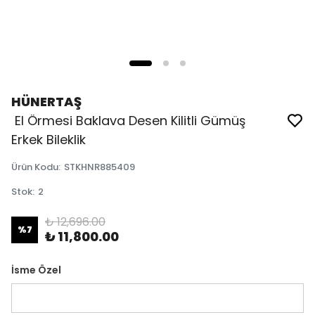
HÜNERTAŞ
El Örmesi Baklava Desen Kilitli Gümüş
Erkek Bileklik
Ürün Kodu
:
STKHNR885409
Stok
:
2
₺ 12,696.00
%
7
₺ 11,800.00
İsme Özel