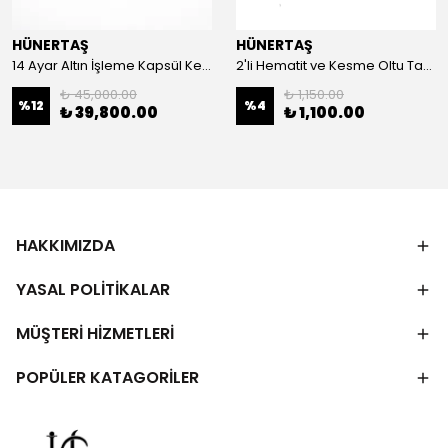
HÜNERTAŞ
HÜNERTAŞ
14 Ayar Altın İşleme Kapsül Kesim Oltu Taşı Tespih
2'li Hematit ve Kesme Oltu Taşı Bileklik
₺ 45,000.00
₺ 1,150.00
%
12
%
4
₺ 39,800.00
₺ 1,100.00
HAKKIMIZDA
YASAL POLİTİKALAR
MÜŞTERİ HİZMETLERİ
POPÜLER KATAGORİLER