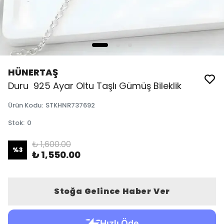
HÜNERTAŞ
Duru 925 Ayar Oltu Taşlı Gümüş Bileklik
Ürün Kodu
:
STKHNR737692
Stok
:
0
₺ 1,600.00
%
3
₺ 1,550.00
Stoğa Gelince Haber Ver