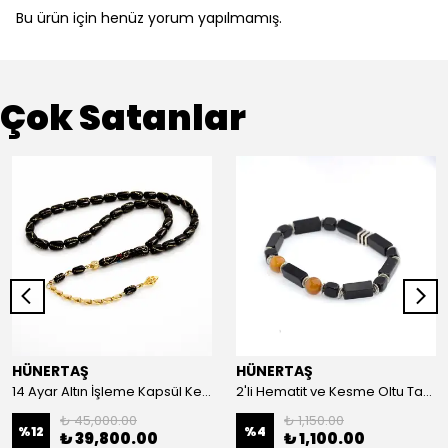
Bu ürün için henüz yorum yapılmamış.
Çok Satanlar
HÜNERTAŞ
HÜNERTAŞ
14 Ayar Altın İşleme Kapsül Kesim Oltu Taşı Tespih
2'li Hematit ve Kesme Oltu Taşı Bileklik
₺ 45,000.00
₺ 1,150.00
%
12
%
4
₺ 39,800.00
₺ 1,100.00