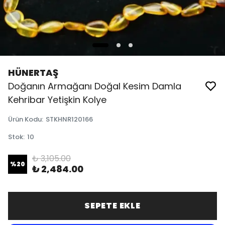
HÜNERTAŞ
Doğanın Armağanı Doğal Kesim Damla
Kehribar Yetişkin Kolye
Ürün Kodu
:
STKHNR120166
Stok
:
10
₺ 3,105.00
%
20
₺ 2,484.00
SEPETE EKLE