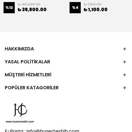
₺ 45,000.00
₺ 1,150.00
%
12
%
4
₺ 39,800.00
₺ 1,100.00
HAKKIMIZDA
YASAL POLİTİKALAR
MÜŞTERİ HİZMETLERİ
POPÜLER KATAGORİLER
E-Posta :
info@hunertesbih.com