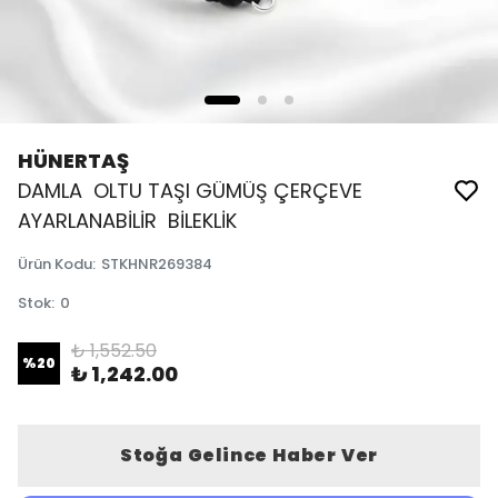
HÜNERTAŞ
DAMLA OLTU TAŞI GÜMÜŞ ÇERÇEVE
AYARLANABİLİR BİLEKLİK
Ürün Kodu
:
STKHNR269384
Stok
:
0
₺ 1,552.50
%
20
₺ 1,242.00
Stoğa Gelince Haber Ver