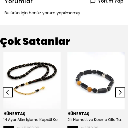
Yorumlar
Yorum Yap
Bu ürün için henüz yorum yapılmamış.
Çok Satanlar
HÜNERTAŞ
HÜNERTAŞ
14 Ayar Altın İşleme Kapsül Kesim Oltu Taşı Tespih
2'li Hematit ve Kesme Oltu Taşı Bileklik
₺ 45,000.00
₺ 1,150.00