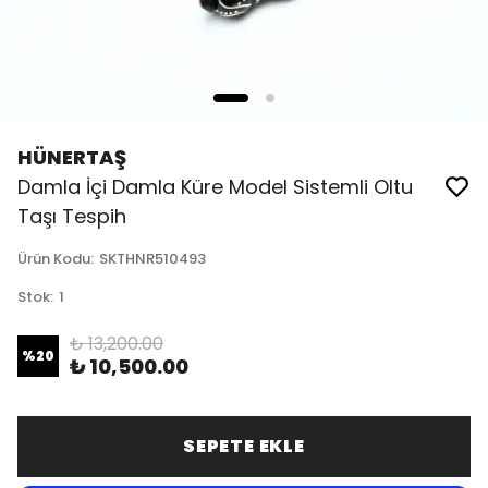
HÜNERTAŞ
Damla İçi Damla Küre Model Sistemli Oltu
Taşı Tespih
Ürün Kodu
:
SKTHNR510493
Stok
:
1
₺ 13,200.00
%
20
₺ 10,500.00
SEPETE EKLE