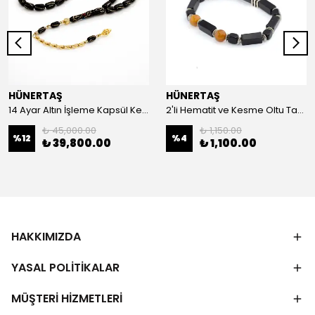
HÜNERTAŞ
HÜNERTAŞ
14 Ayar Altın İşleme Kapsül Kesim Oltu Taşı Tespih
2'li Hematit ve Kesme Oltu Taşı Bileklik
₺ 45,000.00
₺ 1,150.00
%
12
%
4
₺ 39,800.00
₺ 1,100.00
HAKKIMIZDA
YASAL POLİTİKALAR
MÜŞTERİ HİZMETLERİ