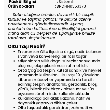
Püskül Bilgisi :
Sistemli
Ürün Kodları :
BRDHNR353373
Satın aldığınız ürünler, dayanıklı bir tespih
kutusu ve taşıma çantası ile birlikte özenle
paketlenerek gönderilmektedir. Ayrıca,
ürünlerimizin kalitesini ve orijinalliğini garanti
altına alan CE belgesi de siparişinizle birlikte
tarafınıza ulaştırılacaktır.
Oltu Taşı Nedir?
Erzurum'un Oltu ilçesine özgü, nadir bulunan
siyah veya kahverengi bir fosil taştır.
Milyonlarca yıllık doğal süreçler sonucunda
oluşmuş olup çıkarılması zahmetlidir.
Orta Çağ'da tespih, kutsal sandık ve heykel
yapımında kullanılan Oltu taşı, 19. yüzyıldan
itibaren mücevher yapımında da tercih
edilmiş; tespih, anahtarlık, gerdanlık, broş,
yüzük, bilezik gibi birçok aksesuar ve süs
eşyasının üretiminde kullanılmaktadır.
Kullanıldıkça parlaklık kazanır, hafif ve
dayanıklı yapısıyla dikkat çeker.
Oltu taşı, ustalık gerektiren, zahmetli ve