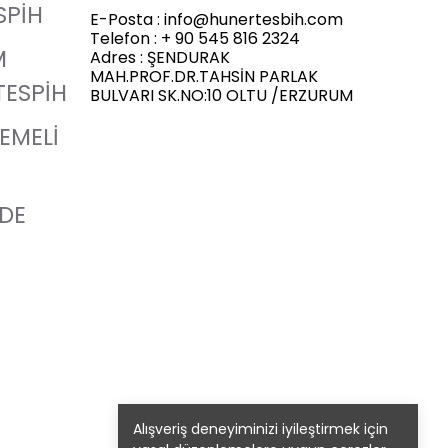
SPİH
E-Posta :
info@hunertesbih.com
Telefon : + 90 545 816 2324
M
Adres : ŞENDURAK
MAH.PROF.DR.TAHSİN PARLAK
TESPİH
BULVARI SK.NO:10 OLTU /ERZURUM
LEMELİ
ADE
Alışveriş deneyiminizi iyileştirmek için