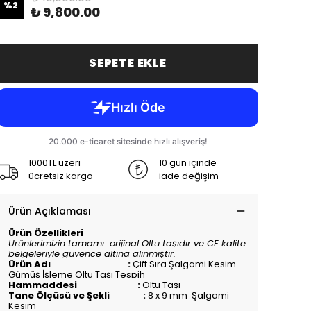
%
2
₺ 9,800.00
SEPETE EKLE
1000TL üzeri
10 gün içinde
ücretsiz kargo
iade değişim
Ürün Açıklaması
Ürün Özellikleri
Ürünlerimizin tamamı orijinal Oltu taşıdır ve CE kalite
belgeleriyle güvence altına alınmıştır.
Ürün Adı :
Çift Sıra Şalgami Kesim
Gümüş İşleme Oltu Taşı Tespih
Hammaddesi :
Oltu Taşı
Tane Ölçüsü ve Şekli :
8 x 9 mm Şalgami
Kesim