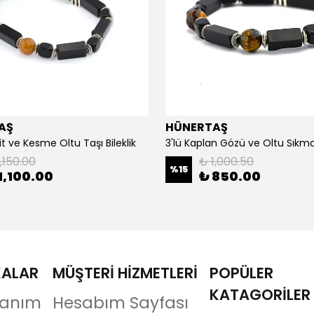
AŞ
HÜNERTAŞ
it ve Kesme Oltu Taşı Bileklik
3'lü Kaplan Gözü ve Oltu Sıkma 
,150.00
₺ 1,000.50
%
15
1,100.00
₺ 850.00
KALAR
MÜŞTERİ HİZMETLERİ
POPÜLER
KATAGORİLER
llanım
Hesabım Sayfası