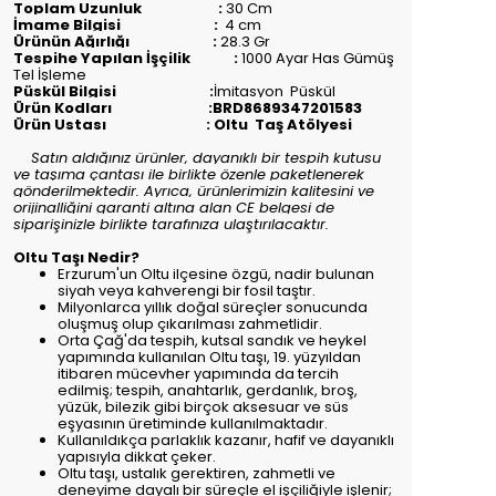
Toplam Uzunluk :
30
Cm
İmame Bilgisi :
4 cm
Ürünün Ağırlığı :
28.3
Gr
Tespihe Yapılan İşçilik :
1000 Ayar Has Gümüş
Tel İşleme
Püskül Bilgisi :
İmitasyon Püskül
Ürün Kodları :BRD8689347201583
Ürün Ustası : Oltu Taş Atölyesi
Satın aldığınız ürünler, dayanıklı bir tespih kutusu
ve taşıma çantası ile birlikte özenle paketlenerek
gönderilmektedir. Ayrıca, ürünlerimizin kalitesini ve
orijinalliğini garanti altına alan CE belgesi de
siparişinizle birlikte tarafınıza ulaştırılacaktır.
Oltu Taşı Nedir?
Erzurum'un Oltu ilçesine özgü, nadir bulunan
siyah veya kahverengi bir fosil taştır.
Milyonlarca yıllık doğal süreçler sonucunda
oluşmuş olup çıkarılması zahmetlidir.
Orta Çağ'da tespih, kutsal sandık ve heykel
yapımında kullanılan Oltu taşı, 19. yüzyıldan
itibaren mücevher yapımında da tercih
edilmiş; tespih, anahtarlık, gerdanlık, broş,
yüzük, bilezik gibi birçok aksesuar ve süs
eşyasının üretiminde kullanılmaktadır.
Kullanıldıkça parlaklık kazanır, hafif ve dayanıklı
yapısıyla dikkat çeker.
Oltu taşı, ustalık gerektiren, zahmetli ve
deneyime dayalı bir süreçle el işçiliğiyle işlenir;