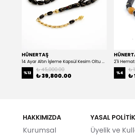
HÜNERTAŞ
HÜNERT
925 Ayar Gümüş Erkek Yüzük- Türk Bayrağı
14 Ayar Altın İşleme Kapsül Kesim Oltu Taşı Tespih
2'li Hemat
₺ 45,000.00
₺ 1
%
12
%
4
₺ 39,800.00
₺ 
HAKKIMIZDA
YASAL POLİTİ
Kurumsal
Üyelik ve Ku