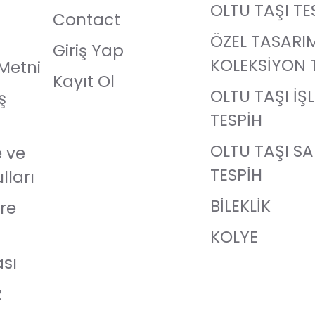
OLTU TAŞI TE
Contact
ÖZEL TASARI
Giriş Yap
KOLEKSİYON 
Metni
Kayıt Ol
OLTU TAŞI İŞ
ş
TESPİH
OLTU TAŞI S
e ve
TESPİH
lları
BİLEKLİK
re
KOLYE
ası
z