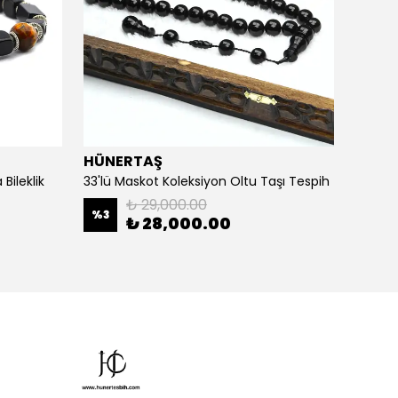
HÜNERTAŞ
HÜNE
Bileklik
33'lü Maskot Koleksiyon Oltu Taşı Tespih
5'li Ka
₺ 29,000.00
%
3
%
20
₺ 28,000.00