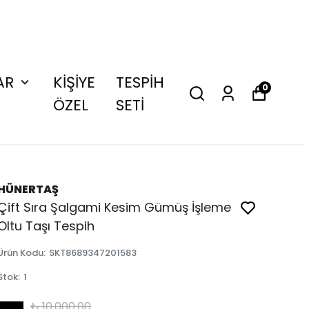
AR
KİŞİYE
TESPİH
0
ÖZEL
SETİ
HÜNERTAŞ
Çift Sıra Şalgami Kesim Gümüş İşleme
Oltu Taşı Tespih
Ürün Kodu
:
SKT8689347201583
Stok
:
1
₺ 10,000.00