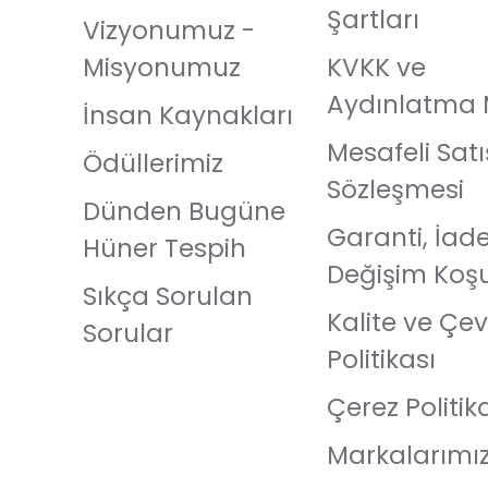
Şartları
Vizyonumuz -
Misyonumuz
KVKK ve
Aydınlatma 
İnsan Kaynakları
Mesafeli Satı
Ödüllerimiz
Sözleşmesi
Dünden Bugüne
Garanti, İad
Hüner Tespih
Değişim Koşu
Sıkça Sorulan
Kalite ve Çev
Sorular
Politikası
Çerez Politik
Markalarımı