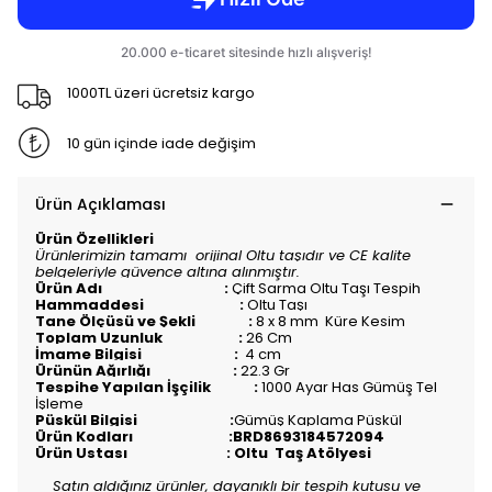
1000TL üzeri ücretsiz kargo
10 gün içinde iade değişim
Ürün Açıklaması
Ürün Özellikleri
Ürünlerimizin tamamı orijinal Oltu taşıdır ve CE kalite
belgeleriyle güvence altına alınmıştır.
Ürün Adı :
Çift Sarma Oltu Taşı Tespih
Hammaddesi :
Oltu Taşı
Tane Ölçüsü ve Şekli :
8 x 8 mm Küre Kesim
Toplam Uzunluk :
26
Cm
İmame Bilgisi :
4 cm
Ürünün Ağırlığı :
22.3
Gr
Tespihe Yapılan İşçilik :
1000 Ayar Has Gümüş Tel
İşleme
Püskül Bilgisi :
Gümüş Kaplama Püskül
Ürün Kodları :BRD8693184572094
Ürün Ustası : Oltu Taş Atölyesi
Satın aldığınız ürünler, dayanıklı bir tespih kutusu ve