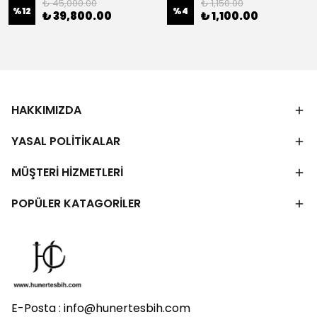
₺ 45,000.00
₺ 1,150.00
%
12
%
4
₺ 39,800.00
₺ 1,100.00
HAKKIMIZDA
YASAL POLİTİKALAR
MÜŞTERİ HİZMETLERİ
POPÜLER KATAGORİLER
E-Posta :
info@hunertesbih.com