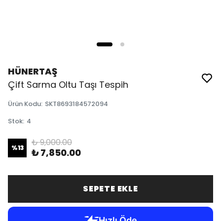
HÜNERTAŞ
Çift Sarma Oltu Taşı Tespih
Ürün Kodu
:
SKT8693184572094
Stok
:
4
₺ 9,000.00
%
13
₺ 7,850.00
SEPETE EKLE