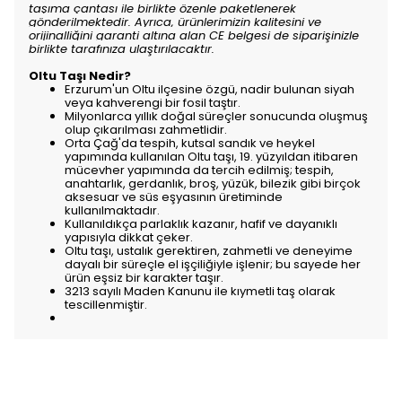
taşıma çantası ile birlikte özenle paketlenerek
gönderilmektedir. Ayrıca, ürünlerimizin kalitesini ve
orijinalliğini garanti altına alan CE belgesi de siparişinizle
birlikte tarafınıza ulaştırılacaktır.
Oltu Taşı Nedir?
Erzurum'un Oltu ilçesine özgü, nadir bulunan siyah
veya kahverengi bir fosil taştır.
Milyonlarca yıllık doğal süreçler sonucunda oluşmuş
olup çıkarılması zahmetlidir.
Orta Çağ'da tespih, kutsal sandık ve heykel
yapımında kullanılan Oltu taşı, 19. yüzyıldan itibaren
mücevher yapımında da tercih edilmiş; tespih,
anahtarlık, gerdanlık, broş, yüzük, bilezik gibi birçok
aksesuar ve süs eşyasının üretiminde
kullanılmaktadır.
Kullanıldıkça parlaklık kazanır, hafif ve dayanıklı
yapısıyla dikkat çeker.
Oltu taşı, ustalık gerektiren, zahmetli ve deneyime
dayalı bir süreçle el işçiliğiyle işlenir; bu sayede her
ürün eşsiz bir karakter taşır.
3213 sayılı Maden Kanunu ile kıymetli taş olarak
tescillenmiştir.