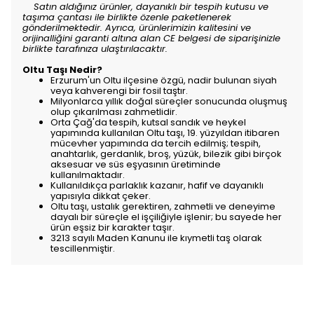
Satın aldığınız ürünler, dayanıklı bir tespih kutusu ve
taşıma çantası ile birlikte özenle paketlenerek
gönderilmektedir. Ayrıca, ürünlerimizin kalitesini ve
orijinalliğini garanti altına alan CE belgesi de siparişinizle
birlikte tarafınıza ulaştırılacaktır.
Oltu Taşı Nedir?
Erzurum'un Oltu ilçesine özgü, nadir bulunan siyah
veya kahverengi bir fosil taştır.
Milyonlarca yıllık doğal süreçler sonucunda oluşmuş
olup çıkarılması zahmetlidir.
Orta Çağ'da tespih, kutsal sandık ve heykel
yapımında kullanılan Oltu taşı, 19. yüzyıldan itibaren
mücevher yapımında da tercih edilmiş; tespih,
anahtarlık, gerdanlık, broş, yüzük, bilezik gibi birçok
aksesuar ve süs eşyasının üretiminde
kullanılmaktadır.
Kullanıldıkça parlaklık kazanır, hafif ve dayanıklı
yapısıyla dikkat çeker.
Oltu taşı, ustalık gerektiren, zahmetli ve deneyime
dayalı bir süreçle el işçiliğiyle işlenir; bu sayede her
ürün eşsiz bir karakter taşır.
3213 sayılı Maden Kanunu ile kıymetli taş olarak
tescillenmiştir.