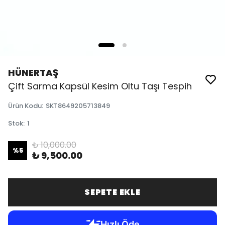
HÜNERTAŞ
Çift Sarma Kapsül Kesim Oltu Taşı Tespih
Ürün Kodu
:
SKT8649205713849
Stok
:
1
₺ 10,000.00
%
5
₺ 9,500.00
SEPETE EKLE