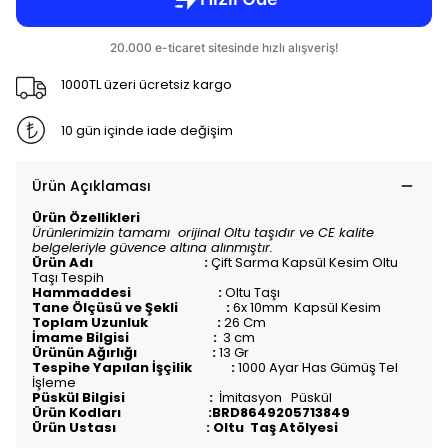
1000TL üzeri ücretsiz kargo
10 gün içinde iade değişim
Ürün Açıklaması
Ürün Özellikleri
Ürünlerimizin tamamı orijinal Oltu taşıdır ve CE kalite
belgeleriyle güvence altına alınmıştır.
Ürün Adı :
Çift Sarma Kapsül Kesim Oltu
Taşı Tespih
Hammaddesi :
Oltu Taşı
Tane Ölçüsü ve Şekli :
6x 10mm Kapsül Kesim
Toplam Uzunluk :
26
Cm
İmame Bilgisi :
3 cm
Ürünün Ağırlığı :
13
Gr
Tespihe Yapılan İşçilik :
1000 Ayar Has Gümüş Tel
İşleme
Püskül Bilgisi :
İmitasyon Püskül
Ürün Kodları :
BRD8649205713849
Ürün Ustası : Oltu Taş Atölyesi