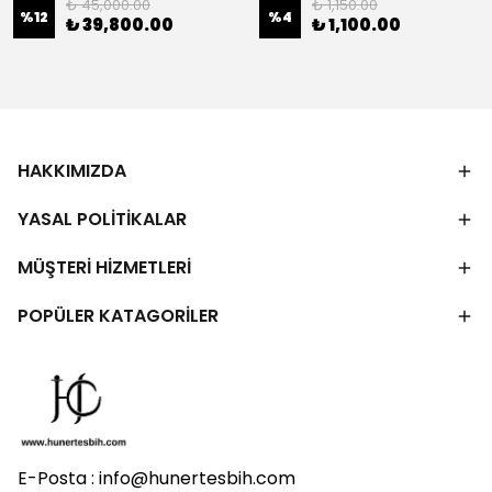
₺ 45,000.00
₺ 1,150.00
%
12
%
4
₺ 39,800.00
₺ 1,100.00
HAKKIMIZDA
YASAL POLİTİKALAR
MÜŞTERİ HİZMETLERİ
POPÜLER KATAGORİLER
E-Posta :
info@hunertesbih.com