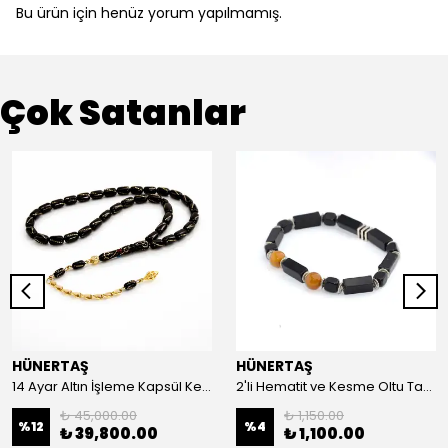
Bu ürün için henüz yorum yapılmamış.
Çok Satanlar
HÜNERTAŞ
HÜNERTAŞ
14 Ayar Altın İşleme Kapsül Kesim Oltu Taşı Tespih
2'li Hematit ve Kesme Oltu Taşı Bileklik
₺ 45,000.00
₺ 1,150.00
%
12
%
4
₺ 39,800.00
₺ 1,100.00