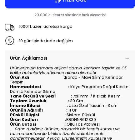
1000TL üzeri ücretsiz kargo
10 gün içinde iade değişim
Ürün Açıklaması
Ürünlerimizin tamamı orijinal damla kehribar taşıdır ve CE
kalite belgeleriyle güvence altına alınmıştır.
Ürün Adı :
Bordo - Mavi Sıkma Kehribar
Tespih
Hammaddesi :
Kaya Parçadan Doğal Kesim
Damla Kehribar Sıkma
Tane Ölçüsü ve Şekli :
7x11 mm / Kızılcık Kesim
Toplam Uzunluk :
30 Cm
İmame Bilgisi :
Usta Özel Tasarımı 3 cm
Ürünün Ağırlığı :
11 Gr
Püskül Bilgisi :
Sistem Püskül
Ürün Kodları :
BRDHNR612839
Ürün Ustası :
Oltu Taş Atölyesi
Satın aldığınız ürünler, dayanıklı bir tespih kutusu ve
taşıma çantası ile birlikte özenle paketlenerek
gönderilmektedir. Ayrıca, ürünlerimizin kalitesini ve