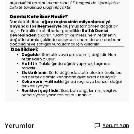
orijinalliğini garanti altına alan CE belgesi de siparişinizle
birlikte tarafınıza ulaştırılacaktır.
Damla Kehribar Nedir?
Damla kehribar,
ağaç reçinesinin milyonlarca yıl
boyunca fosilleşmesiyle
oluşmuş tamamen doğal bir
taştır. En kaliteli kehribarlar genellikle
Baltık Denizi
çevresinden
çıkarılır. “Damla” kelimesi, hem reçinenin
doğada damla şeklinde oluşmasını hem de bu kehribarın
doğallığını ve saflığını vurgulamak için kullanılır.
Özellikleri:
Doğaldır
: Sentetik veya preslenmiş değildir. Ham
reçineden oluşur.
Hafiftir
: Takıldığında ağırlık yapmaz, taşıması
rahattır.
Elektriklenir
: Sürtüldüğünde statik elektrik üretir, bu
da gerçek damla kehribarın ayırt edici özelliğidir.
Koku verir
: Hafif ısıtıldığında reçineye benzer doğal
bir koku yayar.
Renkleri çeşitlidir
: Sarı, bal rengi, kırmızı, yeşil ve
hatta siyaha yakın tonları bulunabilir.
Yorumlar
Yorum Yap