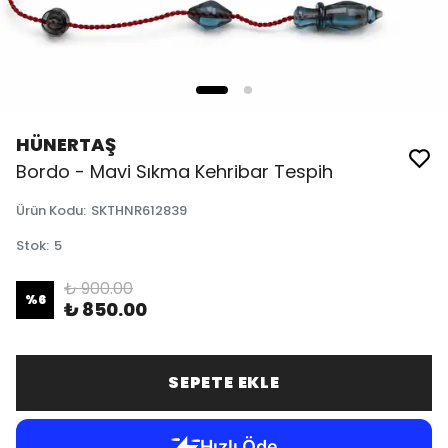
HÜNERTAŞ
Bordo - Mavi Sıkma Kehribar Tespih
Ürün Kodu
:
SKTHNR612839
Stok
:
5
₺ 900.00
%
6
₺ 850.00
SEPETE EKLE