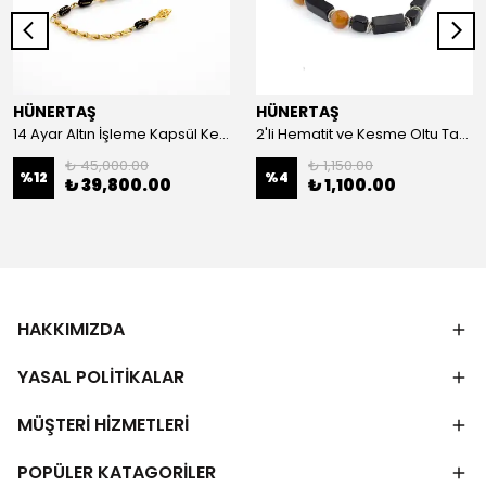
HÜNERTAŞ
HÜNERTAŞ
14 Ayar Altın İşleme Kapsül Kesim Oltu Taşı Tespih
2'li Hematit ve Kesme Oltu Taşı Bileklik
₺ 45,000.00
₺ 1,150.00
%
12
%
4
₺ 39,800.00
₺ 1,100.00
HAKKIMIZDA
YASAL POLİTİKALAR
MÜŞTERİ HİZMETLERİ
POPÜLER KATAGORİLER