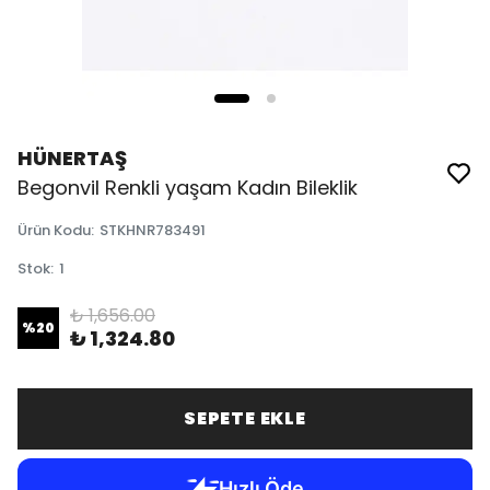
HÜNERTAŞ
Begonvil Renkli yaşam Kadın Bileklik
Ürün Kodu
:
STKHNR783491
Stok
:
1
₺ 1,656.00
%
20
₺ 1,324.80
SEPETE EKLE