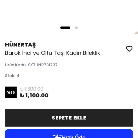
HÜNERTAŞ
Barok İnci ve Oltu Taşı Kadın Bileklik
Ürün Kodu
:
SKTHNR731737
Stok
:
4
₺ 1,300.00
%
15
₺ 1,100.00
SEPETE EKLE