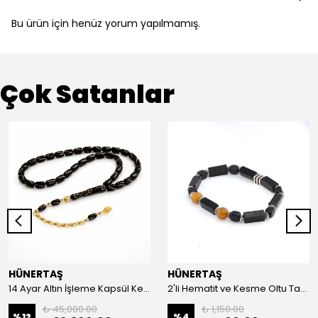
Bu ürün için henüz yorum yapılmamış.
Çok Satanlar
HÜNERTAŞ
HÜNERTAŞ
14 Ayar Altın İşleme Kapsül Kesim Oltu Taşı Tespih
2'li Hematit ve Kesme Oltu Taşı Bileklik
₺ 45,000.00
₺ 1,150.00
%
12
%
4