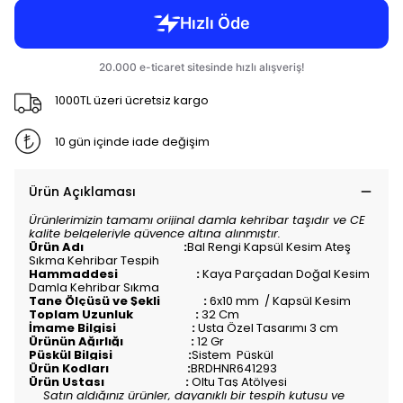
1000TL üzeri ücretsiz kargo
10 gün içinde iade değişim
Ürün Açıklaması
Ürünlerimizin tamamı orijinal damla kehribar taşıdır ve CE
kalite belgeleriyle güvence altına alınmıştır.
Ürün Adı :
Bal Rengi Kapsül Kesim Ateş
Sıkma Kehribar Tespih
Hammaddesi :
Kaya Parçadan Doğal Kesim
Damla Kehribar Sıkma
Tane Ölçüsü ve Şekli :
6x10 mm / Kapsül Kesim
Toplam Uzunluk :
32 Cm
İmame Bilgisi :
Usta Özel Tasarımı 3 cm
Ürünün Ağırlığı :
12 Gr
Püskül Bilgisi :
Sistem Püskül
Ürün Kodları :
BRDHNR641293
Ürün Ustası :
Oltu Taş Atölyesi
Satın aldığınız ürünler, dayanıklı bir tespih kutusu ve