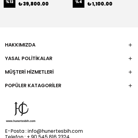
%
12
%
4
₺ 39,800.00
₺ 1,100.00
HAKKIMIZDA
YASAL POLİTİKALAR
MÜŞTERİ HİZMETLERİ
POPÜLER KATAGORİLER
E-Posta :
info@hunertesbih.com
Telefon : + 90 545 816 2324