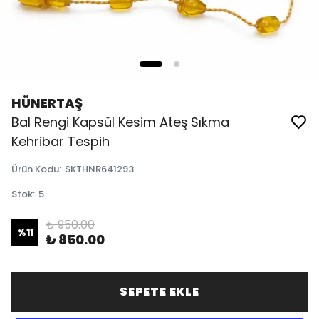
HÜNERTAŞ
Bal Rengi Kapsül Kesim Ateş Sıkma
Kehribar Tespih
Ürün Kodu
:
SKTHNR641293
Stok
:
5
₺ 950.00
%
11
₺ 850.00
SEPETE EKLE