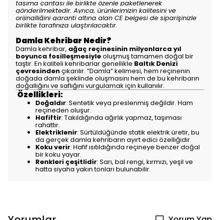
taşıma çantası ile birlikte özenle paketlenerek
gönderilmektedir. Ayrıca, ürünlerimizin kalitesini ve
orijinalliğini garanti altına alan CE belgesi de siparişinizle
birlikte tarafınıza ulaştırılacaktır.
Damla Kehribar Nedir?
Damla kehribar,
ağaç reçinesinin milyonlarca yıl
boyunca fosilleşmesiyle
oluşmuş tamamen doğal bir
taştır. En kaliteli kehribarlar genellikle
Baltık Denizi
çevresinden
çıkarılır. “Damla” kelimesi, hem reçinenin
doğada damla şeklinde oluşmasını hem de bu kehribarın
doğallığını ve saflığını vurgulamak için kullanılır.
Özellikleri:
Doğaldır
: Sentetik veya preslenmiş değildir. Ham
reçineden oluşur.
Hafiftir
: Takıldığında ağırlık yapmaz, taşıması
rahattır.
Elektriklenir
: Sürtüldüğünde statik elektrik üretir, bu
da gerçek damla kehribarın ayırt edici özelliğidir.
Koku verir
: Hafif ısıtıldığında reçineye benzer doğal
bir koku yayar.
Renkleri çeşitlidir
: Sarı, bal rengi, kırmızı, yeşil ve
hatta siyaha yakın tonları bulunabilir.
Yorumlar
Yorum Yap