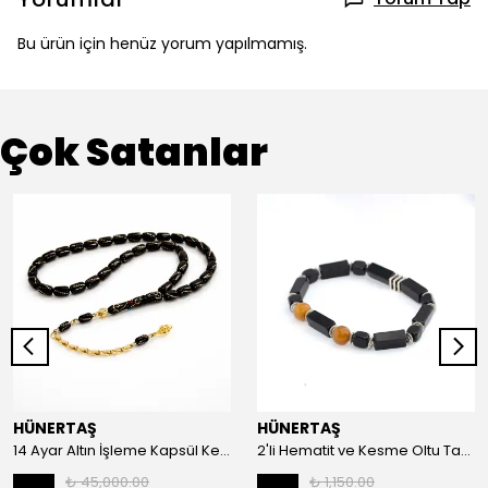
Bu ürün için henüz yorum yapılmamış.
Çok Satanlar
HÜNERTAŞ
HÜNERTAŞ
14 Ayar Altın İşleme Kapsül Kesim Oltu Taşı Tespih
2'li Hematit ve Kesme Oltu Taşı Bileklik
₺ 45,000.00
₺ 1,150.00