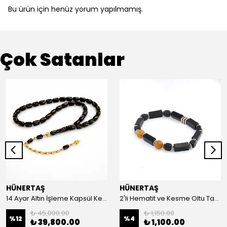
Bu ürün için henüz yorum yapılmamış.
Çok Satanlar
HÜNERTAŞ
HÜNERTAŞ
14 Ayar Altın İşleme Kapsül Kesim Oltu Taşı Tespih
2'li Hematit ve Kesme Oltu Taşı Bileklik
₺ 45,000.00
₺ 1,150.00
%
12
%
4
₺ 39,800.00
₺ 1,100.00