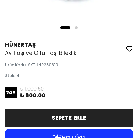
HÜNERTAŞ
Ay Taşı ve Oltu Taşı Bileklik
Ürün Kodu
:
SKTHNR250610
Stok
:
4
₺ 1,000.50
%
20
₺ 800.00
SEPETE EKLE