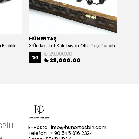
HÜNERTAŞ
HÜNE
Bileklik
33'lü Maskot Koleksiyon Oltu Taşı Tespih
5'li Ka
₺ 29,000.00
%
3
%
20
₺ 28,000.00
SPİH
E-Posta :
info@hunertesbih.com
Telefon : + 90 545 816 2324