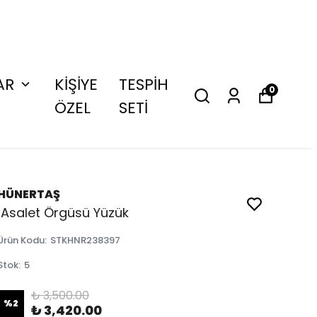
AR
KİŞİYE
TESPİH
0
ÖZEL
SETİ
HÜNERTAŞ
Asalet Örgüsü Yüzük
Ürün Kodu
:
STKHNR238397
Stok
:
5
₺ 3,500.00
%
2
₺ 3,420.00