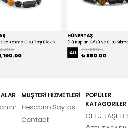
AŞ
HÜNERTAŞ
it ve Kesme Oltu Taşı Bileklik
3'lü Kaplan Gözü ve Oltu Sıkma 
,150.00
₺ 1,000.50
%
15
1,100.00
₺ 850.00
KALAR
MÜŞTERİ HİZMETLERİ
POPÜLER
KATAGORİLER
llanım
Hesabım Sayfası
OLTU TAŞI TE
Contact