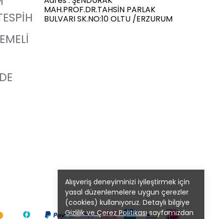
M
Adres : ŞENDURAK
MAH.PROF.DR.TAHSİN PARLAK
TESPİH
BULVARI SK.NO:10 OLTU /ERZURUM
LEMELİ
ADE
Alışveriş deneyiminizi iyileştirmek için
yasal düzenlemelere uygun çerezler
(cookies) kullanıyoruz. Detaylı bilgiye
Gizlilik ve Çerez Politikası
sayfamızdan