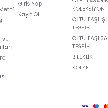
ÖZEL TASARI
Giriş Yap
KOLEKSİYON 
Metni
Kayıt Ol
OLTU TAŞI İŞ
ş
TESPİH
OLTU TAŞI S
e ve
TESPİH
lları
BİLEKLİK
re
KOLYE
ası
z