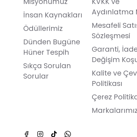
Misyonumuz
KVKK ve
Aydınlatma 
İnsan Kaynakları
Mesafeli Satı
Ödüllerimiz
Sözleşmesi
Dünden Bugüne
Garanti, İad
Hüner Tespih
Değişim Koşu
Sıkça Sorulan
Kalite ve Çev
Sorular
Politikası
Çerez Politik
Markalarımı