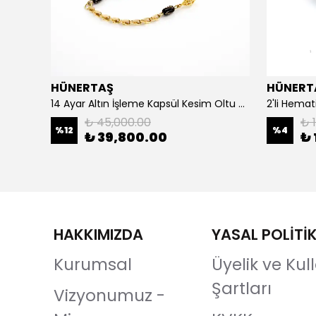
HÜNERTAŞ
HÜNERT
925 Ayar Gümüş Erkek Yüzük- Türk Bayrağı
14 Ayar Altın İşleme Kapsül Kesim Oltu Taşı Tespih
2'li Hemat
₺ 45,000.00
₺ 1
%
12
%
4
₺ 39,800.00
₺ 
HAKKIMIZDA
YASAL POLİTİ
Kurumsal
Üyelik ve Ku
Şartları
Vizyonumuz -