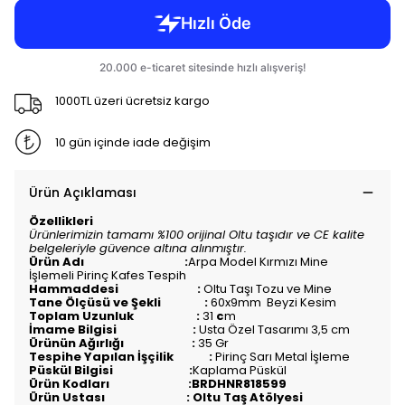
1000TL üzeri ücretsiz kargo
10 gün içinde iade değişim
Ürün Açıklaması
Özellikleri
Ürünlerimizin tamamı %100 orijinal Oltu taşıdır ve CE kalite
belgeleriyle güvence altına alınmıştır.
Ürün Adı :
Arpa Model Kırmızı Mine
İşlemeli Pirinç Kafes Tespih
Hammaddesi :
Oltu Taşı Tozu ve Mine
Tane Ölçüsü ve Şekli :
60x9mm Beyzi Kesim
Toplam Uzunluk :
31
c
m
İmame Bilgisi :
Usta Özel Tasarımı 3,5 cm
Ürünün Ağırlığı :
35 Gr
Tespihe Yapılan İşçilik :
Pirinç Sarı Metal İşleme
Püskül Bilgisi :
Kaplama Püskül
Ürün Kodları :BRDHNR818599
Ürün Ustası : Oltu Taş Atölyesi