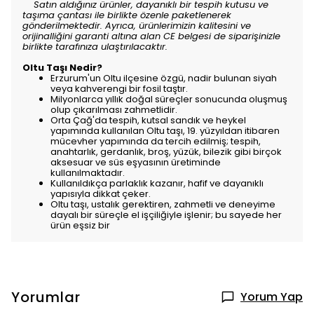
Satın aldığınız ürünler, dayanıklı bir tespih kutusu ve
taşıma çantası ile birlikte özenle paketlenerek
gönderilmektedir. Ayrıca, ürünlerimizin kalitesini ve
orijinalliğini garanti altına alan CE belgesi de siparişinizle
birlikte tarafınıza ulaştırılacaktır.
Oltu Taşı Nedir?
Erzurum'un Oltu ilçesine özgü, nadir bulunan siyah
veya kahverengi bir fosil taştır.
Milyonlarca yıllık doğal süreçler sonucunda oluşmuş
olup çıkarılması zahmetlidir.
Orta Çağ'da tespih, kutsal sandık ve heykel
yapımında kullanılan Oltu taşı, 19. yüzyıldan itibaren
mücevher yapımında da tercih edilmiş; tespih,
anahtarlık, gerdanlık, broş, yüzük, bilezik gibi birçok
aksesuar ve süs eşyasının üretiminde
kullanılmaktadır.
Kullanıldıkça parlaklık kazanır, hafif ve dayanıklı
yapısıyla dikkat çeker.
Oltu taşı, ustalık gerektiren, zahmetli ve deneyime
dayalı bir süreçle el işçiliğiyle işlenir; bu sayede her
ürün eşsiz bir
Yorumlar
Yorum Yap