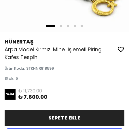
HÜNERTAŞ
Arpa Model Kırmızı Mine İşlemeli Pirinç
Kafes Tespih
Ürün Kodu
:
STKHNR818599
Stok
:
5
₺ 11,730.00
%
34
₺ 7,800.00
SEPETE EKLE