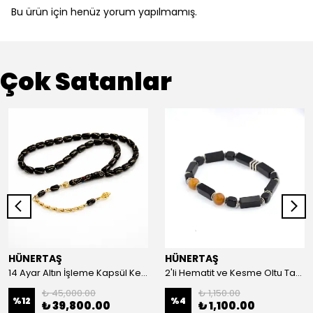
Bu ürün için henüz yorum yapılmamış.
Çok Satanlar
HÜNERTAŞ
HÜNERTAŞ
14 Ayar Altın İşleme Kapsül Kesim Oltu Taşı Tespih
2'li Hematit ve Kesme Oltu Taşı Bileklik
₺ 45,000.00
₺ 1,150.00
%
12
%
4
₺ 39,800.00
₺ 1,100.00