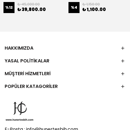
₺ 45,000.00
₺ 1,150.00
%
12
%
4
₺ 39,800.00
₺ 1,100.00
HAKKIMIZDA
YASAL POLİTİKALAR
MÜŞTERİ HİZMETLERİ
POPÜLER KATAGORİLER
E-Posta :
info@hunertesbih.com