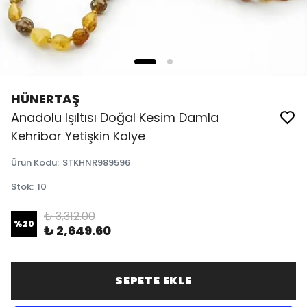
HÜNERTAŞ
Anadolu Işıltısı Doğal Kesim Damla
Kehribar Yetişkin Kolye
Ürün Kodu
:
STKHNR989596
Stok
:
10
₺ 3,312.00
%
20
₺ 2,649.60
SEPETE EKLE