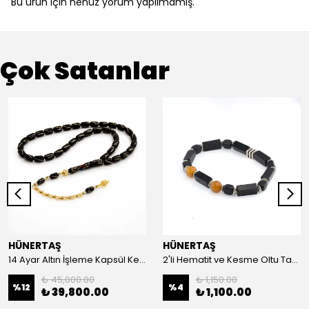
Bu ürün için henüz yorum yapılmamış.
Çok Satanlar
HÜNERTAŞ
HÜNERTAŞ
14 Ayar Altın İşleme Kapsül Kesim Oltu Taşı Tespih
2'li Hematit ve Kesme Oltu Taşı Bileklik
₺ 45,000.00
₺ 1,150.00
%
12
%
4
₺ 39,800.00
₺ 1,100.00