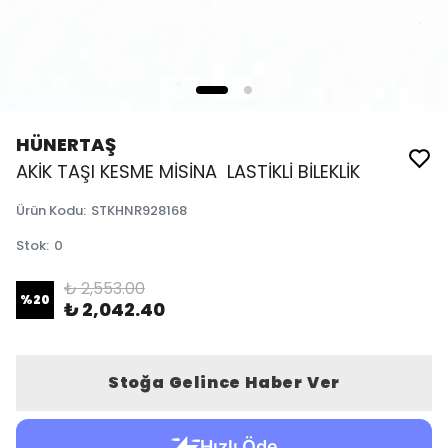
HÜNERTAŞ
AKİK TAŞI KESME MİSİNA LASTİKLİ BİLEKLİK
Ürün Kodu
:
STKHNR928168
Stok
:
0
₺ 2,553.00
%
20
₺ 2,042.40
Stoğa Gelince Haber Ver