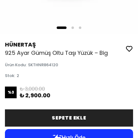
HÜNERTAŞ
925 Ayar Gümüş Oltu Taşı Yüzük – Big
Ürün Kodu
:
SKTHNR864120
Stok
:
2
₺ 3,000.00
%
3
₺ 2,900.00
SEPETE EKLE