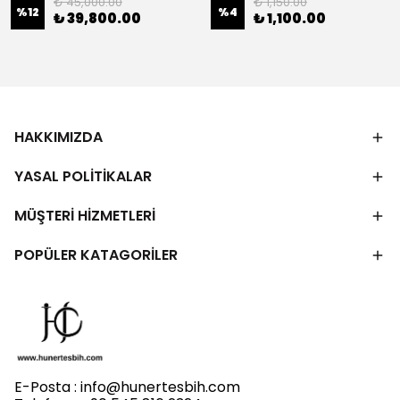
₺ 45,000.00
₺ 1,150.00
%
12
%
4
₺ 39,800.00
₺ 1,100.00
HAKKIMIZDA
YASAL POLİTİKALAR
MÜŞTERİ HİZMETLERİ
POPÜLER KATAGORİLER
E-Posta :
info@hunertesbih.com