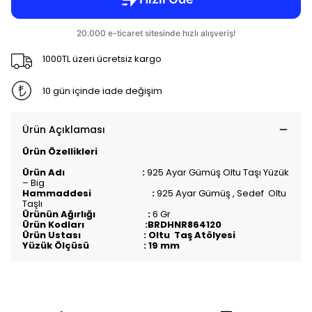
1000TL üzeri ücretsiz kargo
10 gün içinde iade değişim
Ürün Açıklaması
Ürün Özellikleri
Ürün Adı :
925 Ayar Gümüş Oltu Taşı Yüzük
– Big
Hammaddesi :
925 Ayar Gümüş , Sedef Oltu
Taşlı
Ürünün Ağırlığı :
6
Gr
Ürün Kodları :BRDHNR864120
Ürün Ustası : Oltu Taş Atölyesi
Yüzük Ölçüsü : 19 mm