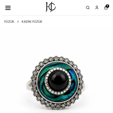
0
YÜZÜK
KADIN YÜZÜK