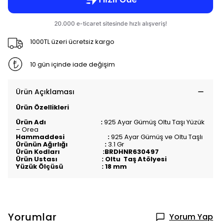
1000TL üzeri ücretsiz kargo
10 gün içinde iade değişim
Ürün Açıklaması
Ürün Özellikleri
Ürün Adı :
925 Ayar Gümüş Oltu Taşı Yüzük
– Orea
Hammaddesi :
925 Ayar Gümüş ve Oltu Taşlı
Ürünün Ağırlığı :
3.1
Gr
Ürün Kodları :BRDHNR630497
Ürün Ustası : Oltu Taş Atölyesi
Yüzük Ölçüsü : 18 mm
Yorumlar
Yorum Yap