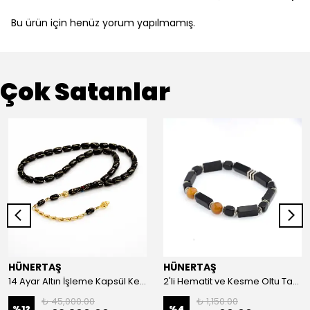
Bu ürün için henüz yorum yapılmamış.
Çok Satanlar
HÜNERTAŞ
HÜNERTAŞ
14 Ayar Altın İşleme Kapsül Kesim Oltu Taşı Tespih
2'li Hematit ve Kesme Oltu Taşı Bileklik
₺ 45,000.00
₺ 1,150.00
%
12
%
4