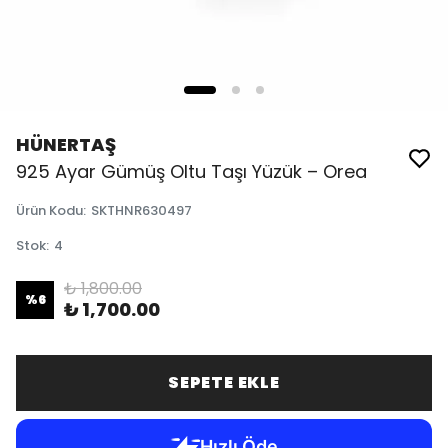
HÜNERTAŞ
925 Ayar Gümüş Oltu Taşı Yüzük – Orea
Ürün Kodu
:
SKTHNR630497
Stok
:
4
₺ 1,800.00
%
6
₺ 1,700.00
SEPETE EKLE