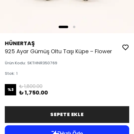
HÜNERTAŞ
925 Ayar Gümüş Oltu Taşı Küpe – Flower
Ürün Kodu
:
SKTHNR350769
Stok
:
1
₺ 1,800.00
%
3
₺ 1,750.00
SEPETE EKLE