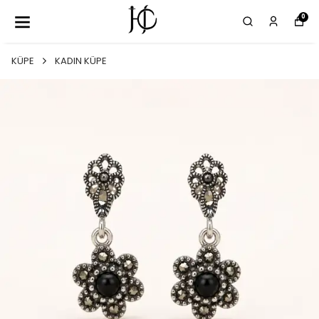
0
KÜPE
KADIN KÜPE