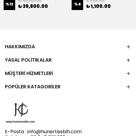
₺ 45,000.00
₺ 1,150.00
%
12
%
4
₺ 39,800.00
₺ 1,100.00
HAKKIMIZDA
YASAL POLİTİKALAR
MÜŞTERİ HİZMETLERİ
POPÜLER KATAGORİLER
E-Posta :
info@hunertesbih.com