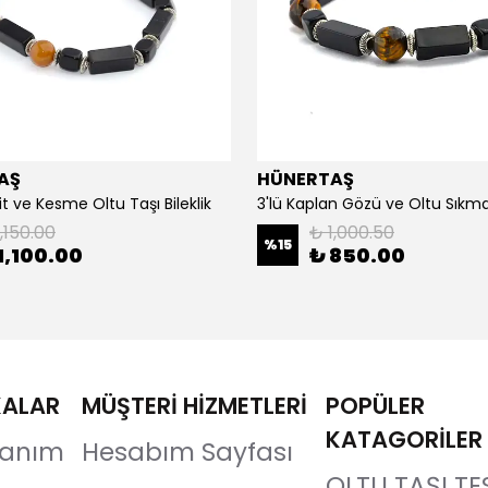
AŞ
HÜNERTAŞ
it ve Kesme Oltu Taşı Bileklik
3'lü Kaplan Gözü ve Oltu Sıkma 
,150.00
₺ 1,000.50
%
15
1,100.00
₺ 850.00
KALAR
MÜŞTERİ HİZMETLERİ
POPÜLER
KATAGORİLER
llanım
Hesabım Sayfası
OLTU TAŞI TE