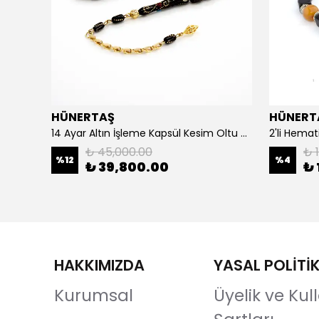
HÜNERTAŞ
HÜNERT
925 Ayar Gümüş Erkek Yüzük- Türk Bayrağı
14 Ayar Altın İşleme Kapsül Kesim Oltu Taşı Tespih
2'li Hemat
₺ 45,000.00
₺ 1
%
12
%
4
₺ 39,800.00
₺ 
HAKKIMIZDA
YASAL POLİTİ
Kurumsal
Üyelik ve Ku