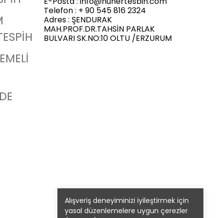
E-Posta :
info@hunertesbih.com
Telefon : + 90 545 816 2324
M
Adres : ŞENDURAK
MAH.PROF.DR.TAHSİN PARLAK
TESPİH
BULVARI SK.NO:10 OLTU /ERZURUM
LEMELİ
ADE
Alışveriş deneyiminizi iyileştirmek için
yasal düzenlemelere uygun çerezler