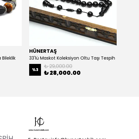
HÜNERTAŞ
HÜNE
Bileklik
33'lü Maskot Koleksiyon Oltu Taşı Tespih
5'li Ka
₺ 29,000.00
%
3
%
20
₺ 28,000.00
SPİH