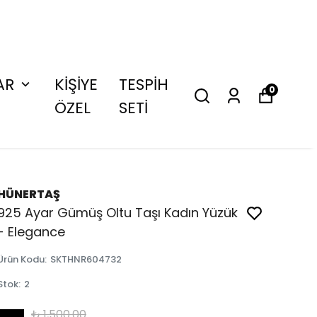
AR
KİŞİYE
TESPİH
0
ÖZEL
SETİ
HÜNERTAŞ
925 Ayar Gümüş Oltu Taşı Kadın Yüzük
- Elegance
Ürün Kodu
:
SKTHNR604732
Stok
:
2
₺ 1,500.00