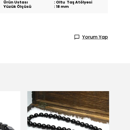
Ürün Ustası : Oltu Taş Atölyesi
Yüzük Ölçüsü : 18 mm
Yorum Yap