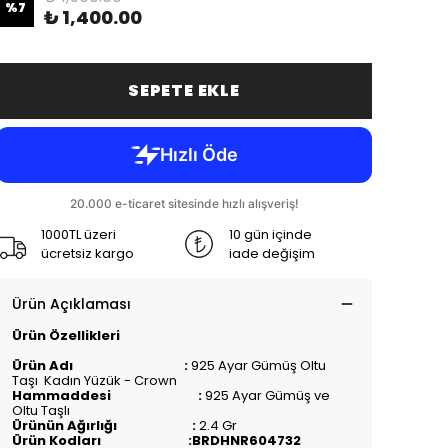
%
7
₺ 1,400.00
SEPETE EKLE
1000TL üzeri
10 gün içinde
ücretsiz kargo
iade değişim
Ürün Açıklaması
Ürün Özellikleri
Ürün Adı :
925 Ayar Gümüş Oltu
Taşı Kadın Yüzük - Crown
Hammaddesi :
925 Ayar Gümüş ve
Oltu Taşlı
Ürünün Ağırlığı :
2.4
Gr
Ürün Kodları :BRDHNR604732