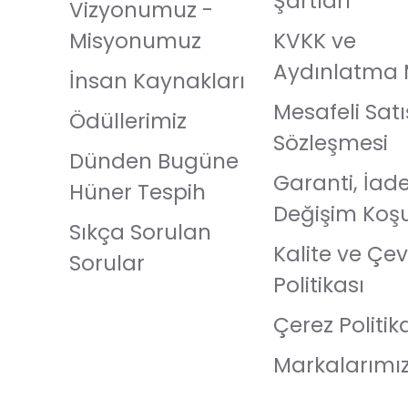
Şartları
Vizyonumuz -
Misyonumuz
KVKK ve
Aydınlatma 
İnsan Kaynakları
Mesafeli Satı
Ödüllerimiz
Sözleşmesi
Dünden Bugüne
Garanti, İad
Hüner Tespih
Değişim Koşu
Sıkça Sorulan
Kalite ve Çev
Sorular
Politikası
Çerez Politik
Markalarımı