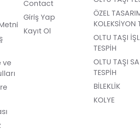
Contact
ÖZEL TASARI
Giriş Yap
KOLEKSİYON 
Metni
Kayıt Ol
OLTU TAŞI İŞ
ş
TESPİH
OLTU TAŞI S
e ve
TESPİH
lları
BİLEKLİK
re
KOLYE
ası
z