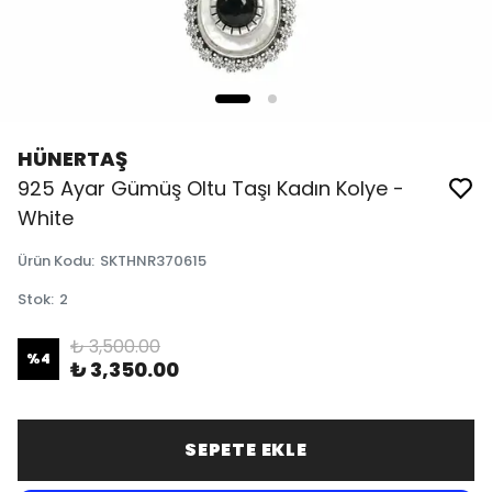
HÜNERTAŞ
925 Ayar Gümüş Oltu Taşı Kadın Kolye -
White
Ürün Kodu
:
SKTHNR370615
Stok
:
2
₺ 3,500.00
%
4
₺ 3,350.00
SEPETE EKLE