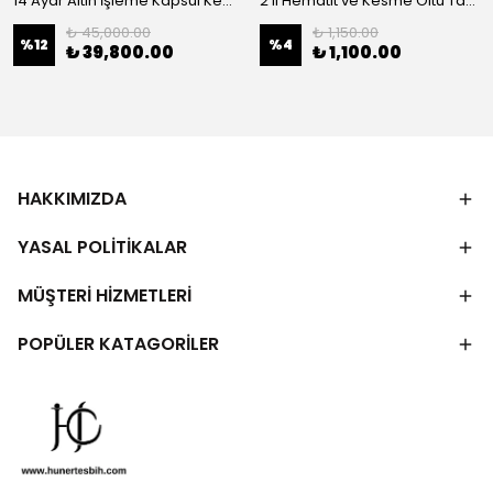
14 Ayar Altın İşleme Kapsül Kesim Oltu Taşı Tespih
2'li Hematit ve Kesme Oltu Taşı Bileklik
₺ 45,000.00
₺ 1,150.00
%
12
%
4
₺ 39,800.00
₺ 1,100.00
HAKKIMIZDA
YASAL POLİTİKALAR
MÜŞTERİ HİZMETLERİ
POPÜLER KATAGORİLER