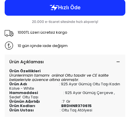
1000TL üzeri ücretsiz kargo
10 gün içinde iade değişim
Ürün Açıklaması
Ürün Özellikleri
Ürünlerimizin tamamı orijinal Oltu taşıdır ve CE kalite
belgeleriyle güvence altına alınmıştır.
Ürün Adı
:
925 Ayar Gümüş Oltu Taşı Kadın
Kolye - White
Hammaddesi
:
925 Ayar Gümüş Çerçeve ,
Sedef Oltu Taşı
Ürünün Ağırlığı
:7
Gr
Ürün Kodları
:
BRDHNR370615
Ürün Ustası
: Oltu Taş Atölyesi