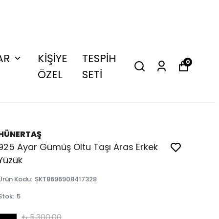
AR
KİŞİYE
TESPİH
0
ÖZEL
SETİ
HÜNERTAŞ
925 Ayar Gümüş Oltu Taşı Aras Erkek
Yüzük
Ürün Kodu
:
SKT8696908417328
Stok
:
5
₺ 5,300.00