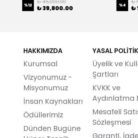
₺ 45,000.00
₺ 1
%
12
%
4
₺ 39,800.00
₺ 
HAKKIMIZDA
YASAL POLİTİ
Kurumsal
Üyelik ve Ku
Şartları
Vizyonumuz -
Misyonumuz
KVKK ve
Aydınlatma 
İnsan Kaynakları
Mesafeli Satı
Ödüllerimiz
Sözleşmesi
Dünden Bugüne
Garanti, İad