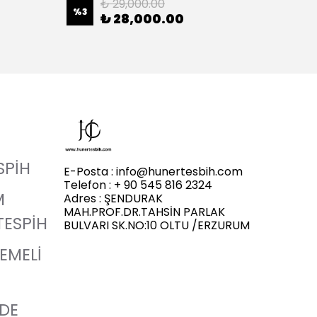
₺ 29,000.00
%
3
%
20
₺ 28,000.00
SPİH
E-Posta :
info@hunertesbih.com
Telefon : + 90 545 816 2324
M
Adres : ŞENDURAK
MAH.PROF.DR.TAHSİN PARLAK
TESPİH
BULVARI SK.NO:10 OLTU /ERZURUM
LEMELİ
ADE