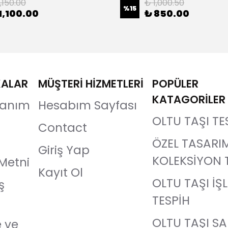
,150.00
₺ 1,000.50
%
15
1,100.00
₺ 850.00
KALAR
MÜŞTERİ HİZMETLERİ
POPÜLER
KATAGORİLER
llanım
Hesabım Sayfası
OLTU TAŞI TE
Contact
ÖZEL TASARI
Giriş Yap
KOLEKSİYON 
Metni
Kayıt Ol
OLTU TAŞI İŞ
ş
TESPİH
OLTU TAŞI S
e ve